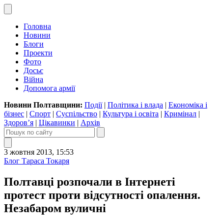
Головна
Новини
Блоги
Проекти
Фото
Досьє
Війна
Допомога армії
Новини Полтавщини:
Події
|
Політика і влада
|
Економіка і
бізнес
|
Спорт
|
Суспільство
|
Культура і освіта
|
Кримінал
|
Здоров’я
|
Цікавинки
|
Архів
3 жовтня 2013, 15:53
Блог Тараса Токаря
Полтавці розпочали в Інтернеті
протест проти відсутності опалення.
Незабаром вуличні