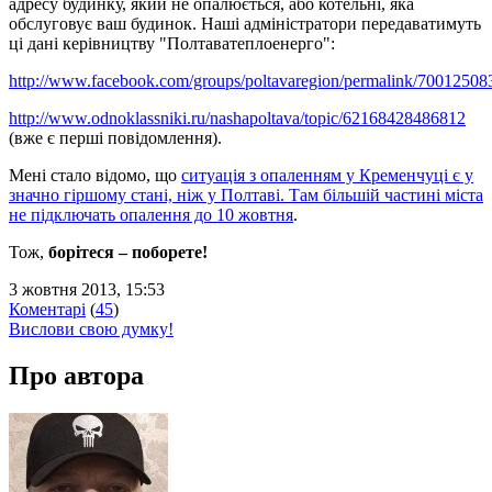
адресу будинку, який не опалюється, або котельні, яка
обслуговує ваш будинок. Наші адміністратори передаватимуть
ці дані керівництву "Полтаватеплоенерго":
http://www.facebook.com/groups/poltavaregion/permalink/7001250
http://www.odnoklassniki.ru/nashapoltava/topic/62168428486812
(вже є перші повідомлення).
Мені стало відомо, що
ситуація з опаленням у Кременчуці є у
значно гіршому стані, ніж у Полтаві. Там більшій частині міста
не підключать опалення до 10 жовтня
.
Тож,
борітеся – поборете!
3 жовтня 2013, 15:53
Коментарі
(
45
)
Вислови свою думку!
Про автора