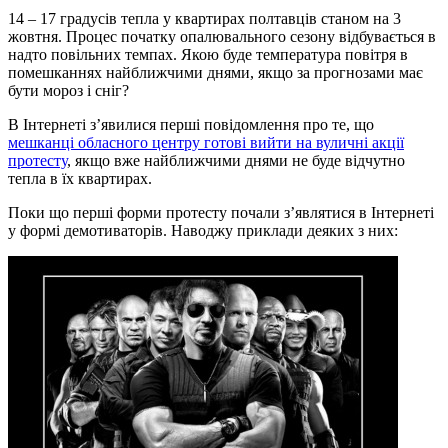
14 – 17 градусів тепла у квартирах полтавців станом на 3
жовтня. Процес початку опалювального сезону відбувається в
надто повільних темпах. Якою буде температура повітря в
помешканнях найближчими днями, якщо за прогнозами має
бути мороз і сніг?
В Інтернеті з’явилися перші повідомлення про те, що
мешканці обласного центру готові вийти на вуличні акції
протесту
, якщо вже найближчими днями не буде відчутно
тепла в їх квартирах.
Поки що перші форми протесту почали з’являтися в Інтернеті
у формі демотиваторів. Наводжу приклади деяких з них: