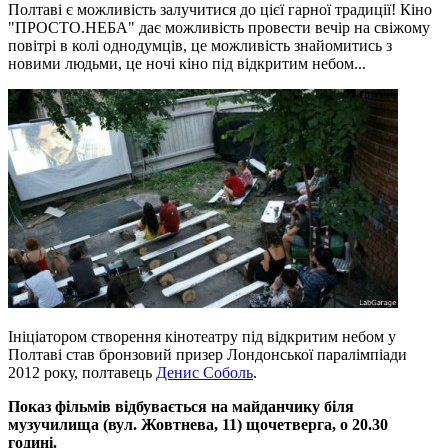
Полтаві є можливість залучитися до цієї гарної традиції! Кіно
"ПРОСТО.НЕБА" дає можливість провести вечір на свіжому
повітрі в колі однодумців, це можливість знайомитись з
новими людьми, це ночі кіно під відкритим небом...
Ініціатором створення кінотеатру під відкритим небом у
Полтаві став бронзовий призер Лондонської паралімпіади
2012 року, полтавець
Денис Соболь
.
Показ фільмів відбувається на майданчику біля
музучилища (вул. Жовтнева, 11) щочетверга, о 20.30
годині.