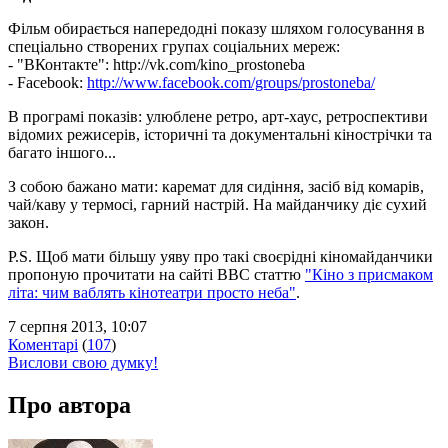
Фільм обирається напередодні показу шляхом голосування в
спеціально створених групах соціальних мереж:
- "ВКонтакте": http://vk.com/kino_prostoneba
- Facebook:
http://www.facebook.com/groups/prostoneba/
В програмі показів: улюблене ретро, арт-хаус, ретроспективи
відомих режисерів, історичні та документальні кінострічки та
багато іншого...
З собою бажано мати: каремат для сидіння, засіб від комарів,
чай/каву у термосі, гарний настрій. На майданчику діє сухий
закон.
P.S. Щоб мати більшу уяву про такі своєрідні кіномайданчики
пропоную прочитати на сайті BBC статтю
"Кіно з присмаком
літа: чим ваблять кінотеатри просто неба"
.
7 серпня 2013, 10:07
Коментарі
(
107
)
Вислови свою думку!
Про автора