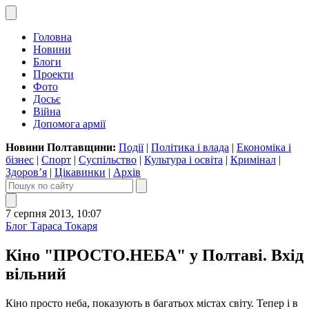
Головна
Новини
Блоги
Проекти
Фото
Досьє
Війна
Допомога армії
Новини Полтавщини:
Події
|
Політика і влада
|
Економіка і
бізнес
|
Спорт
|
Суспільство
|
Культура і освіта
|
Кримінал
|
Здоров’я
|
Цікавинки
|
Архів
7 серпня 2013, 10:07
Блог Тараса Токаря
Кіно "ПРОСТО.НЕБА" у Полтаві. Вхід
вільний
Кіно просто неба, показують в багатьох містах світу. Тепер і в