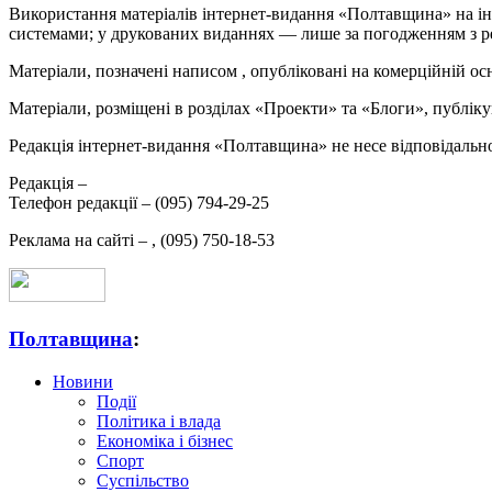
Використання матеріалів інтернет-видання «Полтавщина» на ін
системами; у друкованих виданнях — лише за погодженням з р
Матеріали, позначені написом
, опубліковані на комерційній ос
Матеріали, розміщені в розділах «Проекти» та «Блоги», публікую
Редакція інтернет-видання «Полтавщина» не несе відповідальнос
Редакція –
Телефон редакції –
(095) 794-29-25
Реклама на сайті –
,
(095) 750-18-53
Полтавщина
:
Новини
Події
Політика і влада
Економіка і бізнес
Спорт
Суспільство