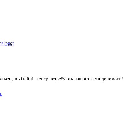
nd/1pggr
ься у вічі війні і тепер потребують нашої з вами допомоги!
k