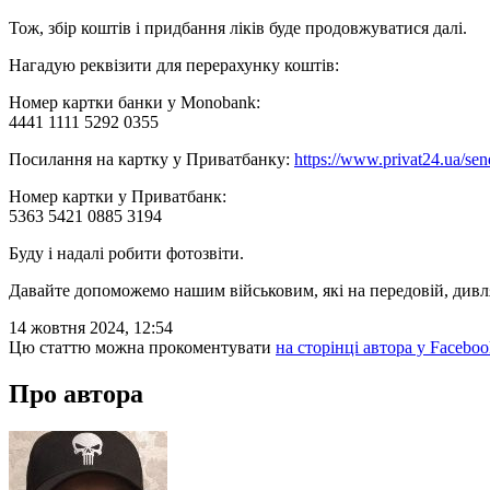
Тож, збір коштів і придбання ліків буде продовжуватися далі.
Нагадую реквізити для перерахунку коштів:
Номер картки банки у Monobank:
4441 1111 5292 0355
Посилання на картку у Приватбанку:
https://www.privat24.ua/se
Номер картки у Приватбанк:
5363 5421 0885 3194
Буду і надалі робити фотозвіти.
Давайте допоможемо нашим військовим, які на передовій, дивлят
14 жовтня 2024, 12:54
Цю статтю можна прокоментувати
на сторінці автора у Faceboo
Про автора