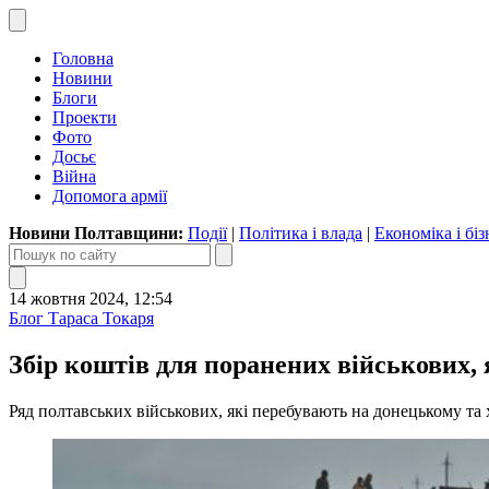
Головна
Новини
Блоги
Проекти
Фото
Досьє
Війна
Допомога армії
Новини Полтавщини:
Події
|
Політика і влада
|
Економіка і біз
14 жовтня 2024, 12:54
Блог Тараса Токаря
Збір коштів для поранених військових, 
Ряд полтавських військових, які перебувають на донецькому т