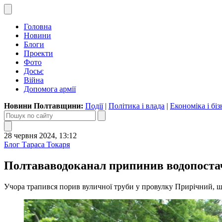
Головна
Новини
Блоги
Проекти
Фото
Досьє
Війна
Допомога армії
Новини Полтавщини:
Події
|
Політика і влада
|
Економіка і біз
28 червня 2024, 13:12
Блог Тараса Токаря
Полтававодоканал припинив водопостач
Учора трапився порив вуличної труби у провулку Прирічний, що