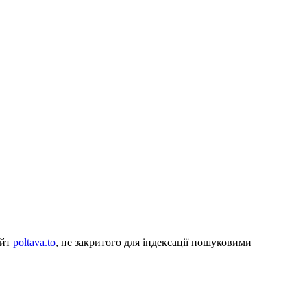
айт
poltava.to
, не закритого для індексації пошуковими