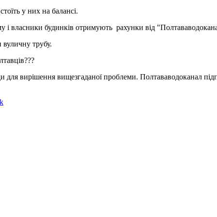
тоїть у них на балансі.
му і власники будинків отримують рахунки від "Полтававодокана
 вуличну трубу.
лтавців???
ди для вирішення вищезгаданої проблеми. Полтававодоканал підп
k