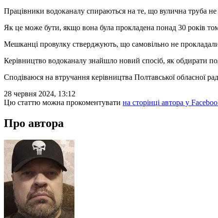
Працівники водоканалу спираються на те, що вулична труба не с
Як це може бути, якщо вона була прокладена понад 30 років то
Мешканці провулку стверджують, що самовільно не прокладали
Керівництво водоканалу знайшло новий спосіб, як обдирати по
Сподіваюся на втручання керівництва Полтавської обласної ра
28 червня 2024, 13:12
Цю статтю можна прокоментувати
на сторінці автора у Faceboo
Про автора