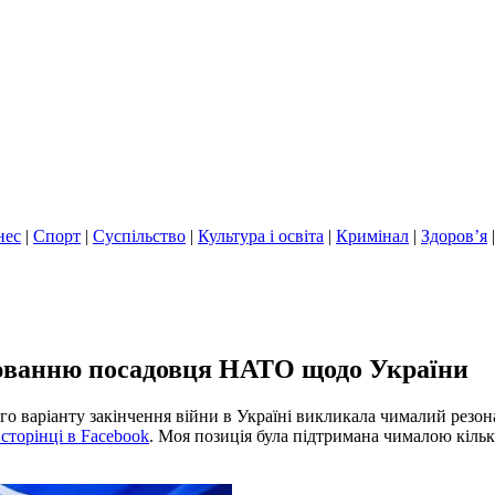
нес
|
Спорт
|
Суспільство
|
Культура і освіта
|
Кримінал
|
Здоров’я
юванню посадовця НАТО щодо України
о варіанту закінчення війни в Україні викликала чималий резо
 сторінці в Facebook
. Моя позиція була підтримана чималою кіль