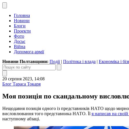
Головна
Новини
Блоги
Проекти
Фото
Досьє
Війна
Допомога армії
Новини Полтавщини:
Події
|
Політика і влада
|
Економіка і біз
20 серпня 2023, 14:08
Блог Тараса Токаря
Моя позиція по скандальному висловл
Нещодавня позиція одного із представників НАТО щодо мирног
висловлювання того представника НАТО. Її
я написав на своїй
наступному абзаці.