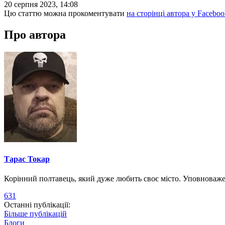
20 серпня 2023, 14:08
Цю статтю можна прокоментувати
на сторінці автора у Faceboo
Про автора
Тарас Токар
Корінний полтавець, який дуже любить своє місто. Уповноваж
631
Останні публікації:
Більше публікацій
Блоги