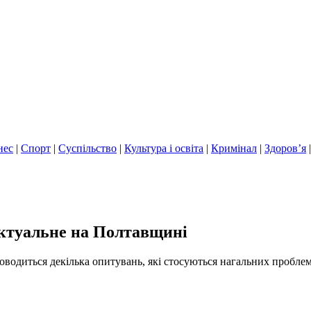
нес
|
Спорт
|
Суспільство
|
Культура і освіта
|
Кримінал
|
Здоров’я
ктуальне на Полтавщині
оводиться декілька опитувань, які стосуються нагальних пробл