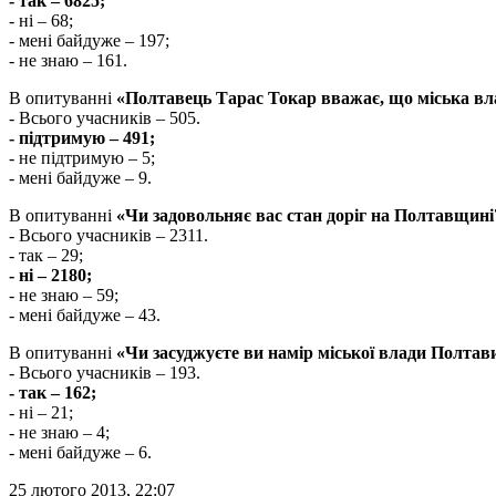
- так – 6825;
- ні – 68;
- мені байдуже – 197;
- не знаю – 161.
В опитуванні
«Полтавець Тарас Токар вважає, що міська в
- Всього учасників – 505.
- підтримую – 491;
- не підтримую – 5;
- мені байдуже – 9.
В опитуванні
«Чи задовольняє вас стан доріг на Полтавщині
- Всього учасників – 2311.
- так – 29;
- ні – 2180;
- не знаю – 59;
- мені байдуже – 43.
В опитуванні
«Чи засуджуєте ви намір міської влади Полтави
- Всього учасників – 193.
- так – 162;
- ні – 21;
- не знаю – 4;
- мені байдуже – 6.
25 лютого 2013, 22:07