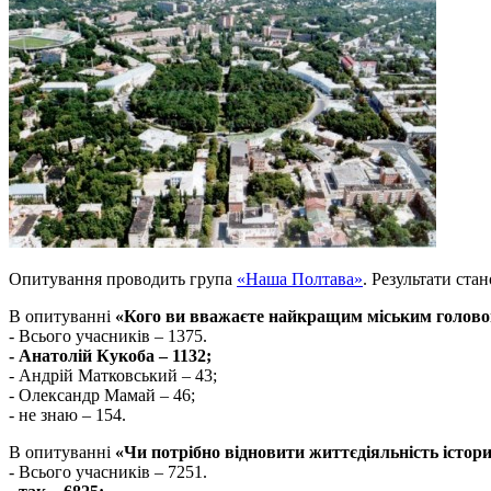
Опитування проводить група
«Наша Полтава»
. Результати стан
В опитуванні
«Кого ви вважаєте найкращим міським голов
- Всього учасників – 1375.
- Анатолій Кукоба – 1132;
- Андрій Матковський – 43;
- Олександр Мамай – 46;
- не знаю – 154.
В опитуванні
«Чи потрібно відновити життєдіяльність істори
- Всього учасників – 7251.