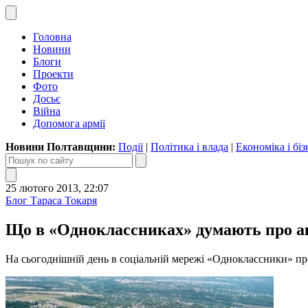
Головна
Новини
Блоги
Проекти
Фото
Досьє
Війна
Допомога армії
Новини Полтавщини:
Події
|
Політика і влада
|
Економіка і біз
25 лютого 2013, 22:07
Блог Тараса Токаря
Що в «Одноклассниках» думають про а
На сьогоднішній день в соціальній мережі «Одноклассники» пр