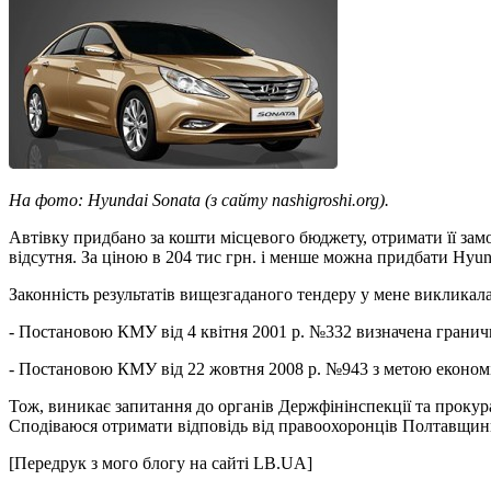
На фото: Hyundai Sonata (з сайту nashigroshi.org).
Автівку придбано за кошти місцевого бюджету, отримати її зам
відсутня. За ціною в 204 тис грн. і менше можна придбати Hyun
Законність результатів вищезгаданого тендеру у мене викликал
- Постановою КМУ від 4 квітня 2001 р. №332 визначена граничн
- Постановою КМУ від 22 жовтня 2008 р. №943 з метою економі
Тож, виникає запитання до органів Держфінінспекції та прокура
Сподіваюся отримати відповідь від правоохоронців Полтавщин
[Передрук з мого блогу на сайті LB.UA]