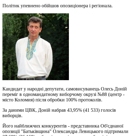
Політик упевнено обійшов опозиціонера і регіонала.
Кандидат у народні депутати, самовисуванець Олесь Доній
переміг в одномандатному виборчому окрузі №88 (центр -
місто Коломия) після обробки 100% протоколів.
За даними ЦВК, Доній набрав 43,95% (41 533) голосів
виборців.
Його найближчих конкурентів - представника Об'єднаної
опозиції "Батьківщина" Олександра Левицького підтримали