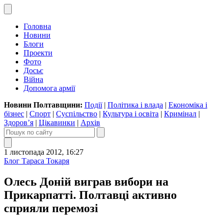
Головна
Новини
Блоги
Проекти
Фото
Досьє
Війна
Допомога армії
Новини Полтавщини:
Події
|
Політика і влада
|
Економіка і
бізнес
|
Спорт
|
Суспільство
|
Культура і освіта
|
Кримінал
|
Здоров’я
|
Цікавинки
|
Архів
1 листопада 2012, 16:27
Блог Тараса Токаря
Олесь Доній виграв вибори на
Прикарпатті. Полтавці активно
сприяли перемозі