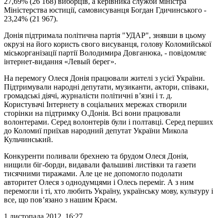
27,69% (26 168) виборців, а керівника служби міністра
Міністерства юстиції, самовисуванця Богдан Гдичинського -
23,24% (21 967).
Донія підтримала політична партія "УДАР", знявши в цьому
окрузі на його користь свого висуванця, голову Коломийської
міськорганізації партії Володимира Довганюка, - повідомляє
інтернет-видання «Левый берег».
На перемогу Олеся Донія працювали жителі з усієї України.
Підтримували народні депутати, музиканти, актори, співаки,
громадські діячі, журналісти політичні в’язні і т. д.
Користувачі Інтернету в соціальних мережах створили
сторінки на підтримку О.Донія. Всі вони працювали
волонтерами. Серед волонтерів були і полтавці. Серед перших
до Коломиї приїхав народний депутат України Микола
Кульчинський.
Конкуренти поливали брехнею та брудом Олеся Донія,
нищили біг-борди, видавали фальшиві листівки та газети
тисячними тиражами. Але це не допомогло подолати
авторитет Олеся з однодумцями і Олесь переміг. А з ним
перемогли і ті, хто любить Україну, українську мову, культуру і
все, що пов’язано з нашим Краєм.
1 листопада 2012, 16:27