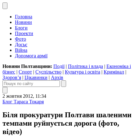
Головна
Новини
Блоги
Проекти
Фото
Досьє
Війна
Допомога армії
Новини Полтавщини:
Події
|
Політика і влада
|
Економіка і
бізнес
|
Спорт
|
Суспільство
|
Культура і освіта
|
Кримінал
|
Здоров’я
|
Цікавинки
|
Архів
2 жовтня 2012, 11:34
Блог Тараса Токаря
Біля прокуратури Полтави шаленими
темпами руйнується дорога (фото,
відео)