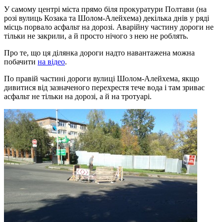
У самому центрі міста прямо біля прокуратури Полтави (на
розі вулиць Козака та Шолом-Алейхема) декілька днів у ряді
місць порвало асфальт на дорозі. Аварійну частину дороги не
тільки не закрили, а й просто нічого з нею не роблять.
Про те, що ця ділянка дороги надто навантажена можна
побачити
на відео
.
По правій частині дороги вулиці Шолом-Алейхема, якщо
дивитися від зазначеного перехрестя тече вода і там зриває
асфальт не тільки на дорозі, а й на тротуарі.