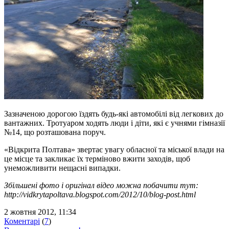
Зазначеною дорогою їздять будь-які автомобілі від легкових до
вантажних. Тротуаром ходять люди і діти, які є учнями гімназії
№14, що розташована поруч.
«Відкрита Полтава» звертає увагу обласної та міської влади на
це місце та закликає їх терміново вжити заходів, щоб
унеможливити нещасні випадки.
Збільшені фото і оригінал відео можна побачити тут:
http://vidkrytapoltava.blogspot.com/2012/10/blog-post.html
2 жовтня 2012, 11:34
Коментарі
(
7
)