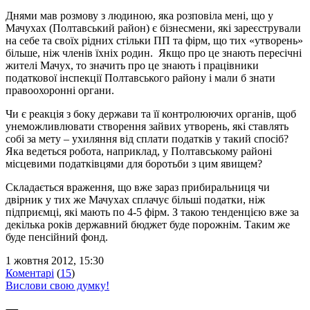
Днями мав розмову з людиною, яка розповіла мені, що у
Мачухах (Полтавський район) є бізнесмени, які зареєстрували
на себе та своїх рідних стільки ПП та фірм, що тих «утворень»
більше, ніж членів їхніх родин. Якщо про це знають пересічні
жителі Мачух, то значить про це знають і працівники
податкової інспекції Полтавського району і мали б знати
правоохоронні органи.
Чи є реакція з боку держави та її контролюючих органів, щоб
унеможливлювати створення зайвих утворень, які ставлять
собі за мету – ухиляння від сплати податків у такий спосіб?
Яка ведеться робота, наприклад, у Полтавському районі
місцевими податківцями для боротьби з цим явищем?
Складається враження, що вже зараз прибиральниця чи
двірник у тих же Мачухах сплачує більші податки, ніж
підприємці, які мають по 4-5 фірм. З такою тенденцією вже за
декілька років державний бюджет буде порожнім. Таким же
буде пенсійний фонд.
1 жовтня 2012, 15:30
Коментарі
(
15
)
Вислови свою думку!