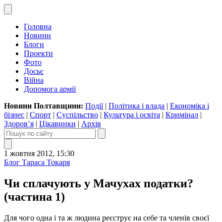
Головна
Новини
Блоги
Проекти
Фото
Досьє
Війна
Допомога армії
Новини Полтавщини:
Події
|
Політика і влада
|
Економіка і
бізнес
|
Спорт
|
Суспільство
|
Культура і освіта
|
Кримінал
|
Здоров’я
|
Цікавинки
|
Архів
1 жовтня 2012, 15:30
Блог Тараса Токаря
Чи сплачують у Мачухах податки?
(частина 1)
Для чого одна і та ж людина реєструє на себе та членів своєї