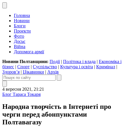
Головна
Новини
Блоги
Проекти
Фото
Досьє
Війна
Допомога армії
Новини Полтавщини:
Події
|
Політика і влада
|
Економіка і
бізнес
|
Спорт
|
Суспільство
|
Культура і освіта
|
Кримінал
|
Здоров’я
|
Цікавинки
|
Архів
4 вересня 2021, 21:21
Блог Тараса Токаря
Народна творчість в Інтернеті про
черги перед абонпунктами
Полтавагазу