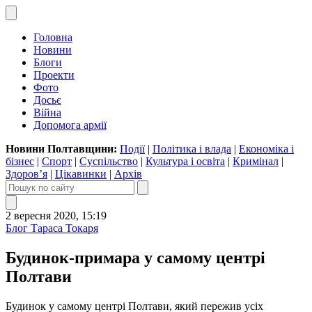
Головна
Новини
Блоги
Проекти
Фото
Досьє
Війна
Допомога армії
Новини Полтавщини:
Події
|
Політика і влада
|
Економіка і
бізнес
|
Спорт
|
Суспільство
|
Культура і освіта
|
Кримінал
|
Здоров’я
|
Цікавинки
|
Архів
2 вересня 2020, 15:19
Блог Тараса Токаря
Будинок-примара у самому центрі
Полтави
Будинок у самому центрі Полтави, який пережив усіх