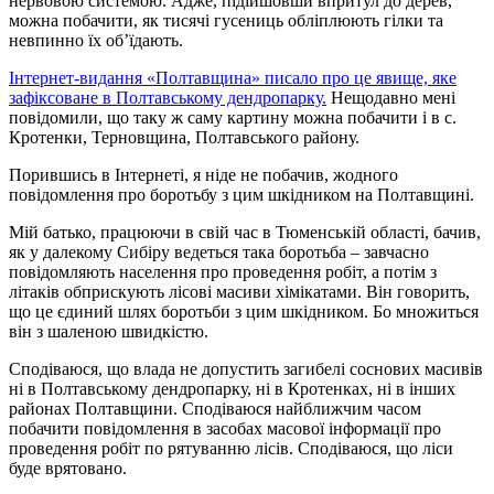
нервовою системою. Адже, підійшовши впритул до дерев,
можна побачити, як тисячі гусениць обліплюють гілки та
невпинно їх об’їдають.
Інтернет-видання «Полтавщина» писало про це явище, яке
зафіксоване в Полтавському дендропарку.
Нещодавно мені
повідомили, що таку ж саму картину можна побачити і в с.
Кротенки, Терновщина, Полтавського району.
Порившись в Інтернеті, я ніде не побачив, жодного
повідомлення про боротьбу з цим шкідником на Полтавщині.
Мій батько, працюючи в свій час в Тюменській області, бачив,
як у далекому Сибіру ведеться така боротьба – завчасно
повідомляють населення про проведення робіт, а потім з
літаків обприскують лісові масиви хімікатами. Він говорить,
що це єдиний шлях боротьби з цим шкідником. Бо множиться
він з шаленою швидкістю.
Сподіваюся, що влада не допустить загибелі соснових масивів
ні в Полтавському дендропарку, ні в Кротенках, ні в інших
районах Полтавщини. Сподіваюся найближчим часом
побачити повідомлення в засобах масової інформації про
проведення робіт по рятуванню лісів. Сподіваюся, що ліси
буде врятовано.