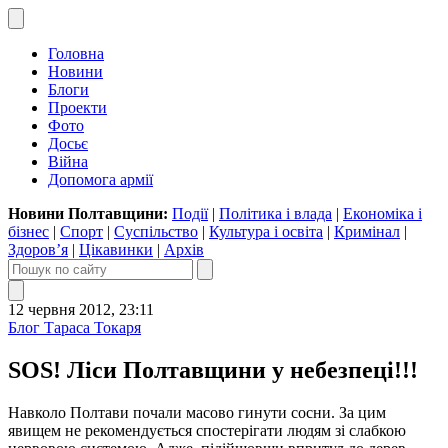
Головна
Новини
Блоги
Проекти
Фото
Досьє
Війна
Допомога армії
Новини Полтавщини:
Події
|
Політика і влада
|
Економіка і
бізнес
|
Спорт
|
Суспільство
|
Культура і освіта
|
Кримінал
|
Здоров’я
|
Цікавинки
|
Архів
12 червня 2012, 23:11
Блог Тараса Токаря
SOS! Ліси Полтавщини у небезпеці!!!
Навколо Полтави почали масово гинути сосни. За цим
явищем не рекомендується спостерігати людям зі слабкою