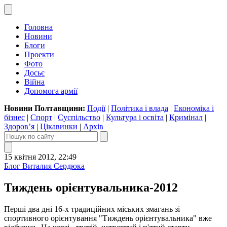
Головна
Новини
Блоги
Проекти
Фото
Досьє
Війна
Допомога армії
Новини Полтавщини:
Події
|
Політика і влада
|
Економіка і
бізнес
|
Спорт
|
Суспільство
|
Культура і освіта
|
Кримінал
|
Здоров’я
|
Цікавинки
|
Архів
15 квітня 2012, 22:49
Блог Виталия Сердюка
Тиждень орієнтувальника-2012
Перші два дні 16-х традиційних міських змагань зі
спортивного орієнтування "Тиждень орієнтувальника" вже