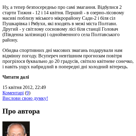
Ну, а тепер безпосередньо про
самі змагання
. Відбулися 2
старти Тижня - 12 і 14 квітня. Перший - в озерно-лісовому
масиві поблизу міського мікрорайону Сади-2 і біля сіл
Пушкарівка і Рябухи, які входять в межі міста Полтави.
Другий - у світлому сосновому лісі біля станції Головач
(Південна залізниця) і однойменного села Полтавського
району.
Обидва спортивних дні масових змагань подарували нам
відмінну погоду. Всупереч невтішним прогнозам повітря
прогрілося буквально до 20 градусів, світило квітневе сонечко,
і навіть ущух набридлий в попередні дні холодний вітерець.
Читати далі
15 квітня 2012, 22:49
Коментарі
(
9
)
Вислови свою думку!
Про автора