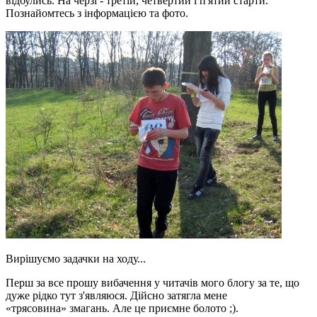
відбулись. На черзі - третій, четвертий і п'ятий старти.
Познайомтесь з інформацією та фото.
Вирішуємо задачки на ходу...
Перш за все прошу вибачення у читачів
мого блогу
за те, що
дуже рідко тут з'являюся. Дійсно затягла мене
«трясовина» змагань. Але це приємне болото ;).