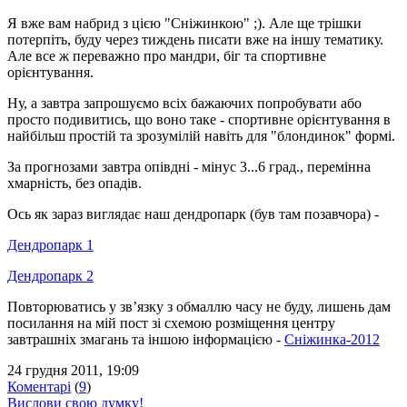
Я вже вам набрид з цією "Сніжинкою" ;). Але ще трішки
потерпіть, буду через тиждень писати вже на іншу тематику.
Але все ж переважно про мандри, біг та спортивне
орієнтування.
Ну, а завтра запрошуємо всіх бажаючих попробувати або
просто подивитись, що воно таке - спортивне орієнтування в
найбільш простій та зрозумілій навіть для "блондинок" формі.
За прогнозами завтра опівдні - мінус 3...6 град., перемінна
хмарність, без опадів.
Ось як зараз виглядає наш дендропарк (був там позавчора) -
Дендропарк 1
Дендропарк 2
Повторюватись у зв’язку з обмаллю часу не буду, лишень дам
посилання на мій пост зі схемою розміщення центру
завтрашніх змагань та іншою інформацією -
Сніжинка-2012
24 грудня 2011, 19:09
Коментарі
(
9
)
Вислови свою думку!