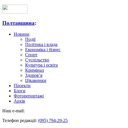
Полтавщина
:
Новини
Події
Політика і влада
Економіка і бізнес
Спорт
Суспільство
Культура і освіта
Кримінал
Здоров’я
Цікавинки
Проекти
Блоги
Фоторепортажі
Архів
Наш e-mail:
Телефон редакції:
(095) 794-29-25