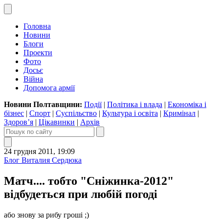
Головна
Новини
Блоги
Проекти
Фото
Досьє
Війна
Допомога армії
Новини Полтавщини:
Події
|
Політика і влада
|
Економіка і
бізнес
|
Спорт
|
Суспільство
|
Культура і освіта
|
Кримінал
|
Здоров’я
|
Цікавинки
|
Архів
24 грудня 2011, 19:09
Блог Виталия Сердюка
Матч.... тобто "Сніжинка-2012"
відбудеться при любій погоді
або знову за рибу гроші ;)