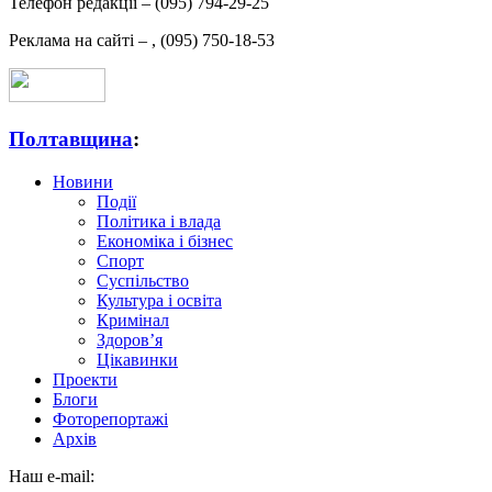
Телефон редакції –
(095) 794-29-25
Реклама на сайті –
,
(095) 750-18-53
Полтавщина
:
Новини
Події
Політика і влада
Економіка і бізнес
Спорт
Суспільство
Культура і освіта
Кримінал
Здоров’я
Цікавинки
Проекти
Блоги
Фоторепортажі
Архів
Наш e-mail: