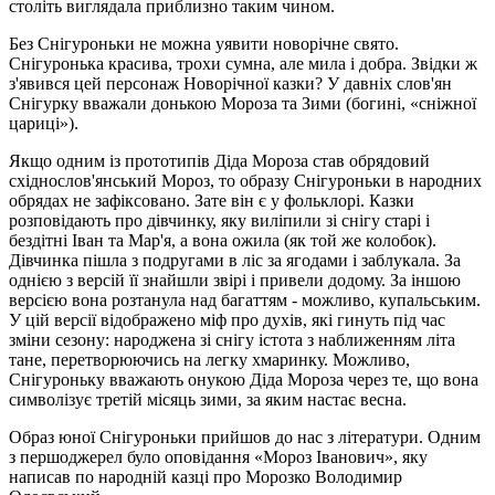
століть виглядала приблизно таким чином.
Без Снігуроньки не можна уявити новорічне свято.
Снігуронька красива, трохи сумна, але мила і добра.
Звідки ж
з'явився цей персонаж Новорічної казки?
У давніх слов'ян
Снігурку вважали донькою Мороза та Зими (богині, «сніжної
цариці»).
Якщо одним із прототипів Діда Мороза став обрядовий
східнослов'янський Мороз, то образу Снігуроньки в народних
обрядах не зафіксовано.
Зате він є у фольклорі.
Казки
розповідають про дівчинку, яку виліпили зі снігу старі і
бездітні Іван та Мар'я, а вона ожила (як той же колобок).
Дівчинка пішла з подругами в ліс за ягодами і заблукала.
За
однією з версій її знайшли звірі і привели додому.
За іншою
версією вона розтанула над багаттям - можливо, купальським.
У цій версії відображено міф про духів, які гинуть під час
зміни сезону: народжена зі снігу істота з наближенням літа
тане, перетворюючись на легку хмаринку.
Можливо,
Снігуроньку вважають онукою Діда Мороза через те, що вона
символізує третій місяць зими, за яким настає весна.
Образ юної Снігуроньки прийшов до нас з літератури.
Одним
з першоджерел було оповідання «Мороз Іванович», яку
написав по народній казці про Морозко Володимир