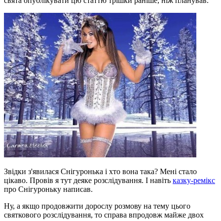
свята опублікувати цю статтю трішки раніше, ніж планував.
Звідки з'явилася Снігуронька і хто вона така? Мені стало
цікаво. Провів я тут деяке розслідування. І навіть
казку-ремікс
про Снігуроньку написав.
Ну, а якщо продовжити дорослу розмову на тему цього
святкового розслідування, то справа впродовж майже двох