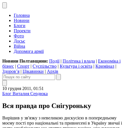
Головна
Новини
Блоги
Проекти
Фото
Досьє
Війна
Допомога армії
Новини Полтавщини:
Події
|
Політика і влада
|
Економіка і
бізнес
|
Спорт
|
Суспільство
|
Культура і освіта
|
Кримінал
|
Здоров’я
|
Цікавинки
|
Архів
10 грудня 2011, 01:51
Блог Виталия Сердюка
Вся правда про Снігуроньку
Вирішив у зв'язку з невеликою дискусією в попередньому
моєму пості про національні та привнесені в Україну звичаї і