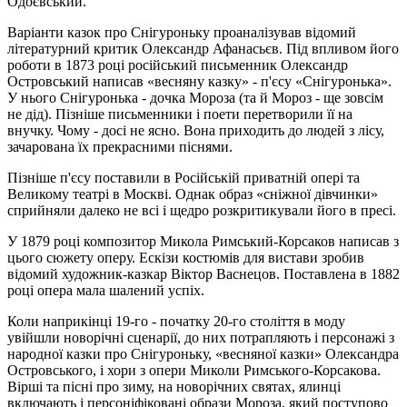
Одоєвський.
Варіанти казок про Снігуроньку проаналізував відомий
літературний критик Олександр Афанасьєв.
Під впливом його
роботи в 1873 році російський письменник Олександр
Островський написав «весняну казку» - п'єсу «Снігуронька».
У нього Снігуронька - дочка Мороза (та й Мороз - ще зовсім
не дід).
Пізніше письменники і поети перетворили її на
внучку.
Чому - досі не ясно.
Вона приходить до людей з лісу,
зачарована їх прекрасними піснями.
Пізніше п'єсу поставили в Російській приватній опері та
Великому театрі в Москві.
Однак образ «сніжної дівчинки»
сприйняли далеко не всі і щедро розкритикували його в пресі.
У 1879 році композитор Микола Римський-Корсаков написав з
цього сюжету оперу.
Ескізи костюмів для вистави зробив
відомий художник-казкар Віктор Васнецов.
Поставлена ​​в 1882
році опера мала шалений успіх.
Коли наприкінці 19-го - початку 20-го століття в моду
увійшли новорічні сценарії, до них потрапляють і персонажі з
народної казки про Снігуроньку, «весняної казки» Олександра
Островського, і хори з опери Миколи Римського-Корсакова.
Вірші та пісні про зиму, на новорічних святах, ялинці
включають і персоніфіковані образи Мороза, який поступово