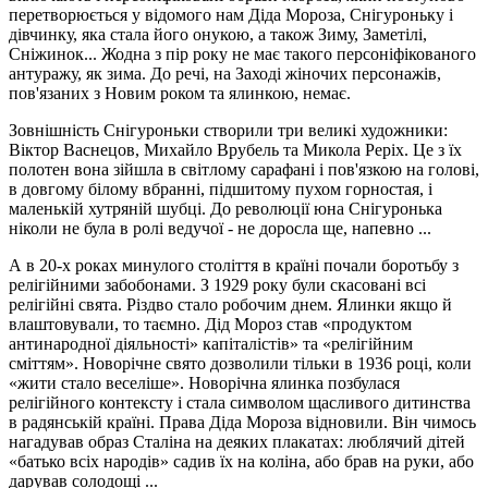
перетворюється у відомого нам Діда Мороза, Снігуроньку і
дівчинку, яка стала його онукою, а також Зиму, Заметілі,
Сніжинок... Жодна з пір року не має такого
персоніфікованого
антуражу, як зима.
До речі, на Заході жіночих персонажів,
пов'язаних з Новим роком та ялинкою, немає.
Зовнішність Снігуроньки створили три великі художники:
Віктор Васнецов, Михайло Врубель та Микола Реріх.
Це з їх
полотен вона зійшла в світлому сарафані і пов'язкою на голові,
в довгому білому вбранні, підшитому пухом горностая, і
маленькій хутряній шубці.
До революції юна Снігуронька
ніколи не була в ролі ведучої - не доросла ще, напевно ...
А в 20-х роках минулого століття в країні почали боротьбу з
релігійними забобонами.
З 1929 року були скасовані всі
релігійні свята.
Різдво стало робочим днем.
Ялинки якщо й
влаштовували, то таємно.
Дід Мороз став «продуктом
антинародної діяльності
»
капіталістів» та «релігійним
сміттям».
Новорічне свято дозволили тільки в 1936 році, коли
«жити стало веселіше».
Новорічна ялинка позбулася
релігійного контексту і стала символом щасливого дитинства
в радянській країні.
Права Діда Мороза відновили.
Він чимось
нагадував образ Сталіна на деяких плакатах: люблячий дітей
«батько всіх народів» садив їх на коліна, або брав на руки, або
дарував солодощі ...