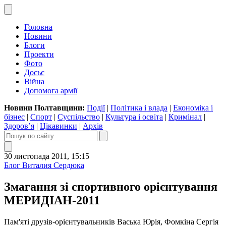
Головна
Новини
Блоги
Проекти
Фото
Досьє
Війна
Допомога армії
Новини Полтавщини:
Події
|
Політика і влада
|
Економіка і
бізнес
|
Спорт
|
Суспільство
|
Культура і освіта
|
Кримінал
|
Здоров’я
|
Цікавинки
|
Архів
30 листопада 2011, 15:15
Блог Виталия Сердюка
Змагання зі спортивного орієнтування
МЕРИДІАН-2011
Пам'яті друзів-орієнтувальників Васька Юрія, Фомкіна Сергія