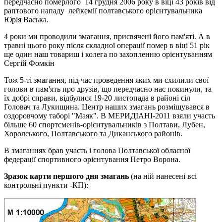
передчасно померлого 14 грудня 2006 року в віці 43 років від
раптового нападу лейкемії полтавського орієнтувальника
Юрія Васька.
4 роки ми проводили змагання, присвячені його пам'яті. А в
травні цього року після складної операції помер в віці 51 рік
ще один наш товариш і колега по захопленню орієнтуванням
Сергій Фомкін
Тож 5-ті змагання, під час проведення яких ми схилили свої
голови в пам'ять про друзів, що передчасно нас покинули, та
їх добрі справи, відбулися 19-20 листопада в районі сіл
Головач та Лукищина. Центр наших змагань розміщувався в
оздоровчому таборі "Маяк". В МЕРИДІАНІ-2011 взяли участь
більше 60 спортсменів-орієнтувальників з Полтави, Лубен,
Хоролського, Полтавського та Диканського районів.
В змаганнях брав участь і голова Полтавської обласної
федерації спортивного орієнтування Петро Ворона.
Зразок карти першого дня змагань
(на ній нанесені всі
контрольні пункти -КП):