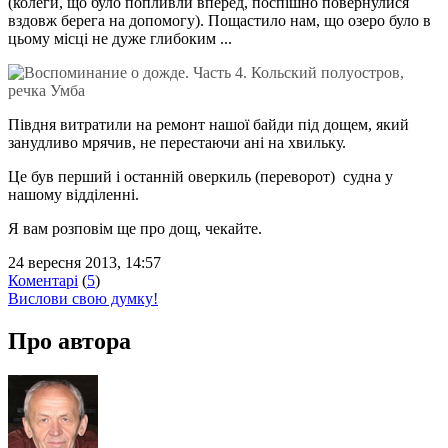
(колеги, що було попливли вперед, поспішно повернулися
вздовж берега на допомогу). Пощастило нам, що озеро було в
цьому місці не дуже глибоким ...
Півдня витратили на ремонт нашої байди під дощем, який
занудливо мрячив, не перестаючи ані на хвильку.
Це був перший і останній оверкиль (переворот) судна у
нашому відділенні.
Я вам розповім ще про дощ, чекайте.
24 вересня 2013, 14:57
Коментарі
(
5
)
Вислови свою думку!
Про автора