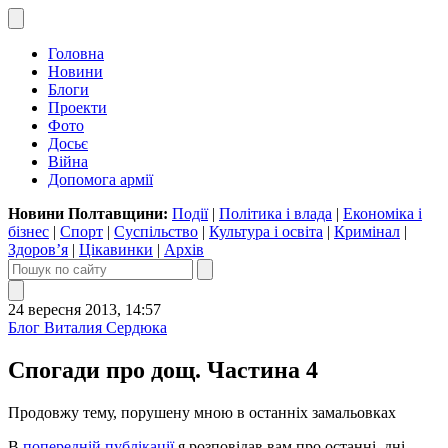
Головна
Новини
Блоги
Проекти
Фото
Досьє
Війна
Допомога армії
Новини Полтавщини:
Події
|
Політика і влада
|
Економіка і
бізнес
|
Спорт
|
Суспільство
|
Культура і освіта
|
Кримінал
|
Здоров’я
|
Цікавинки
|
Архів
24 вересня 2013, 14:57
Блог Виталия Сердюка
Cпогади про дощ. Частина 4
Продовжу тему, порушену мною в останніх замальовках
В
попередній публікації
я розповідав вам про останні дні