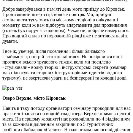
Добре закарбувався в пам'яті день мого приїзду до Кіровськ.
Пронизливий вітер з гір, вологе повітря. Ми, прибулі
семінаристи тусуємось на міському стадіоні в очікуванні
моменту, коли ж нам підберуть апартаменти для проживання
(готель був поруч зі стадіоном). Чекаючи, добряче намерзлися.
Про водний сплав по порожистій річці вже не хотілося навіть
думати.
І все ж, увечері, після поселення і більш близького
знайомства, настрій істотно змінився. Не погіршився він і
протягом всього трудового тижня, коли ми посилено
«студіювали» водну теорію і інструкторські секрети (семінар
мав підготувати старших інструкторів-методистів водного
туризму), не звертаючи уваги на безперервні та холодні дощі.
Озеро Верхнє, місто Кіровськ
Навіть в таку погоду організатори семінару проводили для нас
практичні заняття на водній гладі озера Верхнє прямо в центрі
міста. На першому ж занятті нас розподілили по 4 відділенням
та за кожним відділенням закріпили по 5 туристичних
розбірних байдарок «Салют». Начальником нашого відділення