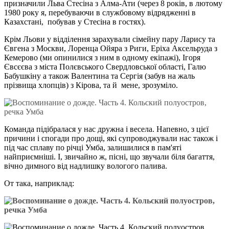
призначили Льва Стесіна з Алма-Ати (через 8 років, в лютому
1980 року я, перебуваючи в службовому відрядженні в
Казахстані, побував у Стесіна в гостях).
Крім Льови у відділення зарахували сімейну пару Ларису та
Євгена з Москви, Лоренца Ойяра з Риги, Еріха Аксельруда з
Кемерово (ми опинилися з ним в одному екіпажі), Ігоря
Євсєєва з міста Полєвського Свердловської області, Галю
Бабушкіну а також Валентина та Сергія (забув на жаль
прізвища хлопців) з Кірова, та й мене, зрозуміло.
Команда підібралася у нас дружна і весела. Напевно, з цієї
причини і спогади про дощі, які супроводжували нас також і
під час сплаву по річці Умба, залишилися в пам'яті
найприємніші. І, звичайно ж, пісні, що звучали біля багаття,
вічно димного від надлишку вологого палива.
От така, наприклад: