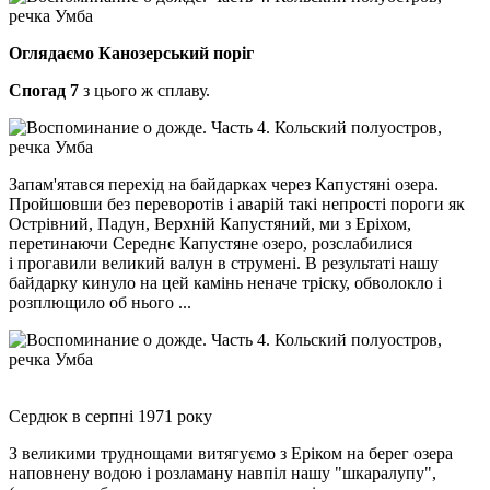
Оглядаємо Канозерський поріг
Спогад 7
з цього ж сплаву.
Запам'ятався перехід на байдарках через Капустяні озера.
Пройшовши без переворотів і аварій такі непрості пороги як
Острівний, Падун, Верхній Капустяний, ми з Еріхом,
перетинаючи Середнє Капустяне озеро, розслабилися
і прогавили великий валун в струмені. В результаті нашу
байдарку кинуло на цей камінь неначе тріску, обволокло і
розплющило об нього ...
Сердюк в серпні 1971 року
З великими труднощами витягуємо з Еріком на берег озера
наповнену водою і розламану навпіл нашу "шкаралупу",