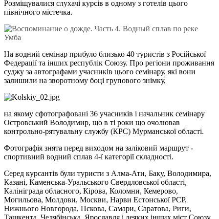
Розміщувалися слухачі курсів в одному з готелів цього
північного містечка.
На водний семінар прибуло близько 40 туристів з Російської
Федерації та інших республік Союзу. Про регіони проживання
суджу за автографами учасників цього семінару, які вони
залишили на зворотному боці групового знімку,
на якому сфотографовані 36 учасників і начальник семінару
Островський Володимир, що в ті роки що очолював
контрольно-рятувальну службу (КРС) Мурманської області.
Фотографія знята перед виходом на заліковий маршрут -
спортивний водний сплав 4-ї категорії складності.
Серед курсантів були туристи з Алма-Ати, Баку, Володимира,
Казані, Каменська-Уральського Свердловської області,
Калініграда обласного, Кірова, Коломни, Кемерово,
Могильова, Молдови, Москви, Нарви Естонської РСР,
Нижнього Новгорода, Пскова, Самари, Саратова, Риги,
Ташкента, Челябінська, Ярославля і деяких інших міст Союзу.