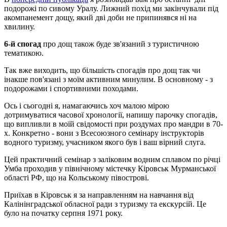
подорожі по сивому Уралу. Лижний похід ми закінчували під
акомпанемент дощу, який дві доби не припинявся ні на
хвилину.
6-й спогад
про дощ також буде зв'язаний з туристичною
тематикою.
Так вже виходить, що більшість спогадів про дощ так чи
інакше пов'язані з моїм активним минулим. В основному - з
подорожами і спортивними походами.
Ось і сьогодні я, намагаючись хоч малою мірою
дотримуватися часової хронології, напишу парочку спогадів,
що випливли в моїй свідомості при роздумах про мандри в 70-
х. Конкретно - вони з Всесоюзного семінару інструкторів
водного туризму, учасником якого був і ваш вірний слуга.
Цей практичний семінар з заліковим водним сплавом по річці
Умба проходив у північному містечку Кіровськ Мурманської
області РФ, що на Кольському півострові.
Приїхав в Кіровськ я за направленням на навчання від
Калінінградської обласної ради з туризму та екскурсій. Це
було на початку серпня 1971 року.