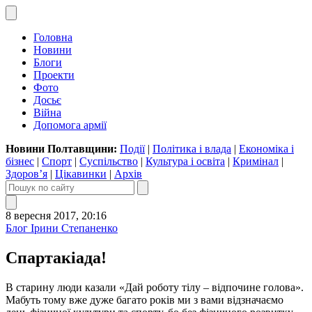
Головна
Новини
Блоги
Проекти
Фото
Досьє
Війна
Допомога армії
Новини Полтавщини:
Події
|
Політика і влада
|
Економіка і
бізнес
|
Спорт
|
Суспільство
|
Культура і освіта
|
Кримінал
|
Здоров’я
|
Цікавинки
|
Архів
8 вересня 2017, 20:16
Блог Ірини Степаненко
Спартакіада!
В старину люди казали «Дай роботу тілу – відпочине голова».
Мабуть тому вже дуже багато років ми з вами відзначаємо