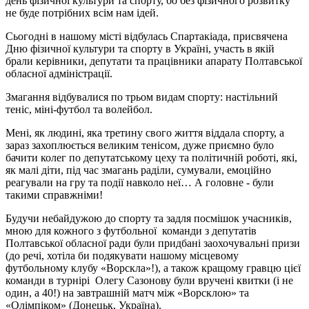
день фізичної культури та спорту, бо без фізичного розвитку
не буде потрібних всім нам ідей.
Сьогодні в нашому місті відбулась Спартакіада, присвячена
Дню фізичної культури та спорту в Україні, участь в якій
брали керівники, депутати та працівники апарату Полтавської
обласної адміністрації.
Змагання відбувалися по трьом видам спорту: настільний
теніс, міні-футбол та волейбол.
Мені, як людині, яка третину свого життя віддала спорту, а
зараз захоплюється великим тенісом, дуже приємно було
бачити колег по депутатському цеху та політичній роботі, які,
як малі діти, під час змагань раділи, сумували, емоційно
реагували на гру та події навколо неї… А головне - були
такими справжніми!
Будучи небайдужою до спорту та задля посмішок учасників,
мною для кожного з футбольної команди з депутатів
Полтавської обласної ради були придбані заохочувальні призи
(до речі, хотіла би подякувати нашому місцевому
футбольному клубу «Ворскла»!), а також кращому гравцю цієї
команди в турнірі Олегу Сазонову були вручені квитки (і не
один, а 40!) на завтрашній матч між «Ворсклою» та
«Олімпіком» (Донецьк, Україна).