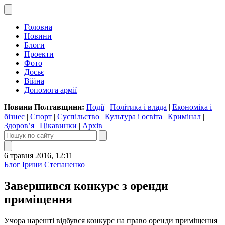
Головна
Новини
Блоги
Проекти
Фото
Досьє
Війна
Допомога армії
Новини Полтавщини:
Події
|
Політика і влада
|
Економіка і
бізнес
|
Спорт
|
Суспільство
|
Культура і освіта
|
Кримінал
|
Здоров’я
|
Цікавинки
|
Архів
6 травня 2016, 12:11
Блог Ірини Степаненко
Завершився конкурс з оренди
приміщення
Учора нарешті відбувся конкурс на право оренди приміщення