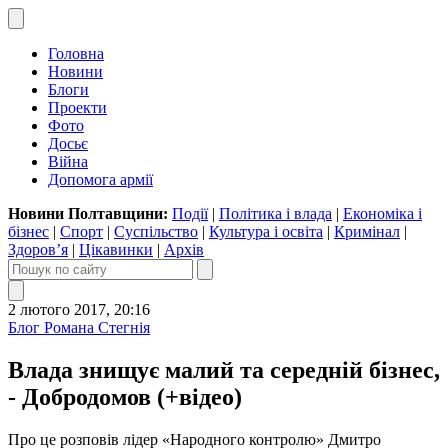
Головна
Новини
Блоги
Проекти
Фото
Досьє
Війна
Допомога армії
Новини Полтавщини:
Події
|
Політика і влада
|
Економіка і
бізнес
|
Спорт
|
Суспільство
|
Культура і освіта
|
Кримінал
|
Здоров’я
|
Цікавинки
|
Архів
2 лютого 2017, 20:16
Блог Романа Стегнія
Влада знищує малий та середній бізнес,
- Добродомов (+відео)
Про це розповів лідер «Народного контролю» Дмитро