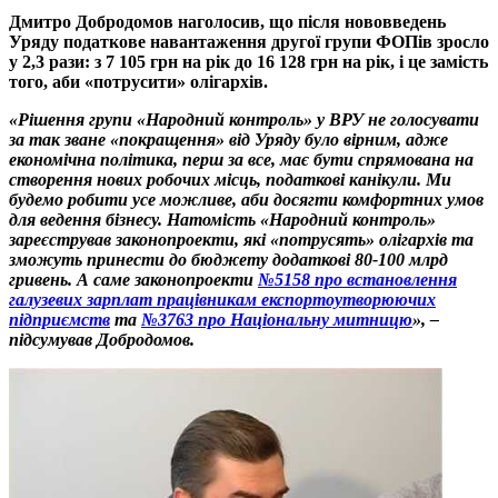
Дмитро Добродомов наголосив, що після нововведень
Уряду податкове навантаження другої групи ФОПів зросло
у 2,3 рази: з 7 105 грн на рік до 16 128 грн на рік, і це замість
того, аби «потрусити» олігархів.
«Рішення групи «Народний контроль» у ВРУ не голосувати
за так зване «покращення» від Уряду було вірним, адже
економічна політика, перш за все, має бути спрямована на
створення нових робочих місць, податкові канікули. Ми
будемо робити усе можливе, аби досягти комфортних умов
для ведення бізнесу. Натомість «Народний контроль»
зареєстрував законопроекти, які «потрусять» олігархів та
зможуть принести до бюджету додаткові 80-100 млрд
гривень. А саме
законопроекти
№5158 про встановлення
галузевих зарплат працівникам експортоутворюючих
підприємств
та
№3763 про Національну митницю
», –
підсумував Добродомов.