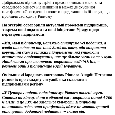
Добродомов під час зустрічі з представниками малого та
середнього бізнесу Рівненщини в межах дискусійної
платформи «Сьогоденні клопоти представників бізнесу», що
пройшла сьогодні у Рівному.
На зустрічі обговорили актуальні проблеми підприємців,
зокрема нові податки та нові ініціативи Уряду щодо
перевірок підприємств.
«Ми, малі підприємці, належно сплачуємо усі податки, а
влада накладає на нас нові. Замість того, аби викривати
корупційні схеми великих підприємств, які уникають
величезного оподаткування, нас ще більше заганяють у кут.
Наші колеги просто почали закривати свої ФОПи», –
розповів один з підприємців Юрій Буратчук.
Очільник «Народного контролю» Рівного Андрій Петренко
розповів про складну ситуації, яка склалася з
підприємцями регіону.
«У Центрах надання адмінпослуг Рівного шалені черги.
Станом на кінець січня в області вже закрилось понад 4 700
ФОПів, а це 13% від загальної кількості. Підприємці
починають звільняти працівників, адже не мають грошей
оплачувати додаткові податки», – сказав він.