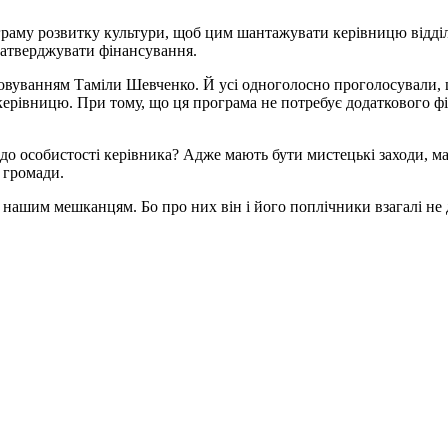
ограму розвитку культури, щоб цим шантажувати керівницю відді
 затверджувати фінансування.
вуванням Таміли Шевченко. Й усі одноголосно проголосували, щоб
 керівницю. При тому, що ця програма не потребує додаткового фі
до особистості керівника? Адже мають бути мистецькі заходи, ма
я громади.
 нашим мешканцям. Бо про них він і його поплічники взагалі не