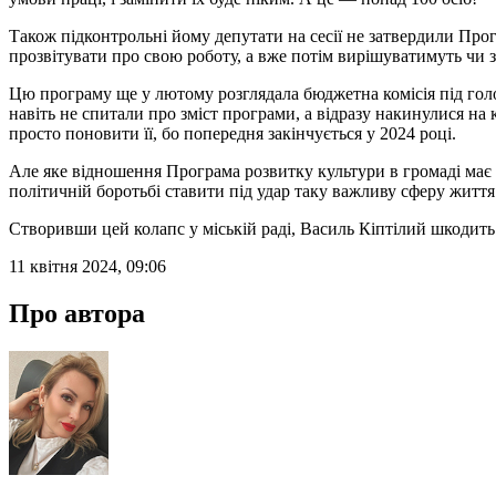
Також підконтрольні йому депутати на сесії не затвердили Пр
прозвітувати про свою роботу, а вже потім вирішуватимуть чи
Цю програму ще у лютому розглядала бюджетна комісія під голо
навіть не спитали про зміст програми, а відразу накинулися на
просто поновити її, бо попередня закінчується у 2024 році.
Але яке відношення Програма розвитку культури в громаді має 
політичній боротьбі ставити під удар таку важливу сферу житт
Створивши цей колапс у міській раді, Василь Кіптілий шкодить
11 квітня 2024, 09:06
Про автора