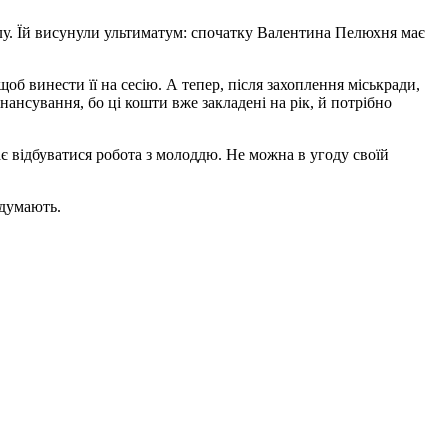
лу. Їй висунули ультиматум: спочатку Валентина Пелюхня має
 винести її на сесію. А тепер, після захоплення міськради,
нансування, бо ці кошти вже закладені на рік, й потрібно
є відбуватися робота з молоддю. Не можна в угоду своїй
 думають.