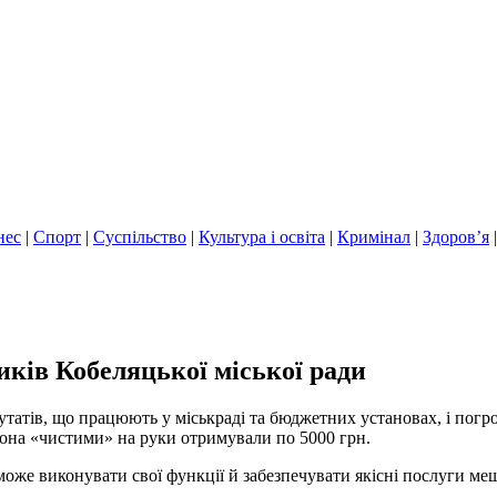
нес
|
Спорт
|
Суспільство
|
Культура і освіта
|
Кримінал
|
Здоров’я
иків Кобеляцької міської ради
утатів, що працюють у міськраді та бюджетних установах, і погр
 вона «чистими» на руки отримували по 5000 грн.
може виконувати свої функції й забезпечувати якісні послуги ме