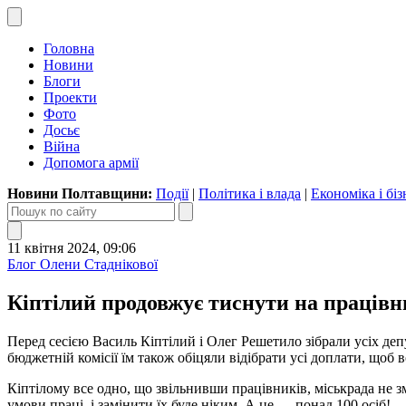
Головна
Новини
Блоги
Проекти
Фото
Досьє
Війна
Допомога армії
Новини Полтавщини:
Події
|
Політика і влада
|
Економіка і біз
11 квітня 2024, 09:06
Блог Олени Стаднікової
Кіптілий продовжує тиснути на працівн
Перед сесією Василь Кіптілий і Олег Решетило зібрали усіх деп
бюджетній комісії їм також обіцяли відібрати усі доплати, щоб
Кіптілому все одно, що звільнивши працівників, міськрада не з
умови праці, і замінити їх буде ніким. А це — понад 100 осіб!