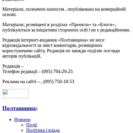
Матеріали, позначені написом
, опубліковані на комерційній
основі.
Матеріали, розміщені в розділах «Проекти» та «Блоги»,
публікуються за ініціативи сторонніх осіб і не є редакційними.
Редакція інтернет-видання «Полтавщина» не несе
відповідальності за зміст коментарів, розміщених
користувачами сайту. Редакція не завжди поділяє погляди
авторів публікацій.
Редакція –
Телефон редакції –
(095) 794-29-25
Реклама на сайті –
,
(095) 750-18-53
Полтавщина
:
Новини
Події
Політика і влада