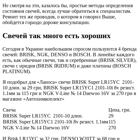
Не смотря на эти, казалось бы, простые методы определения
состояния свечей, всегда лучше обратиться к специалистам.
Ремонт тех же проводов, о котором я говорил Выше,
обойдется гораздо дороже консультации.
Свечей так много есть хороших
Сегодня в Украине наибольшим спросом пользуются 4 бренда
свечей: BRISK, NGK, DENSO и BOSCH. В линейке каждого
есть, как обычные свечи, так и серебренные (BRISK SILVER),
свечи с иридия (BRISK IRIDIUM) и даже платины (BOSCH
PLATINUM).
Я подобрал для «Ланоса» свечи BRISK Super LR15YC 2101-
10 длин. за 29 грн, BRISK Super LR15YC1 2101-10i 8v резист.
1.1мм за 115 грн и NGK V-Line № 14 Daewoo 16V за 270 грн в
магазине «Автохимкоплект»
Свеча
Цена, грн.
BRISK Super LR15YC 2101-10 длин.
29
BRISK Super LR15YC1 2101-10i 8v резист. 1.1мм
115
NGK V-Line № 14 Daewoo 16V
270
И Brisk LR15YC за 32 грн, DENSO W20TT за 68 грн и