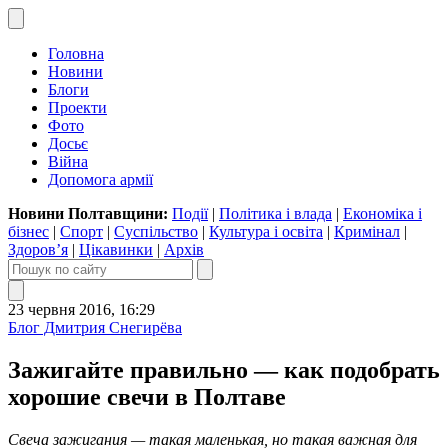
Головна
Новини
Блоги
Проекти
Фото
Досьє
Війна
Допомога армії
Новини Полтавщини:
Події
|
Політика і влада
|
Економіка і
бізнес
|
Спорт
|
Суспільство
|
Культура і освіта
|
Кримінал
|
Здоров’я
|
Цікавинки
|
Архів
23 червня 2016, 16:29
Блог Дмитрия Снегирёва
Зажигайте правильно — как подобрать
хорошие свечи в Полтаве
Свеча зажигания — такая маленькая, но такая важная для