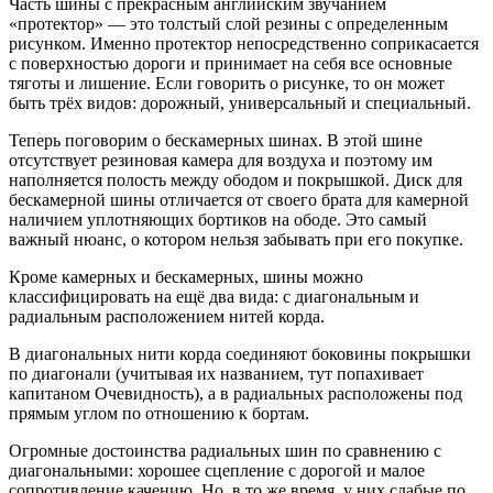
Часть шины с прекрасным английским звучанием
«протектор» — это толстый слой резины с определенным
рисунком. Именно протектор непосредственно соприкасается
с поверхностью дороги и принимает на себя все основные
тяготы и лишение. Если говорить о рисунке, то он может
быть трёх видов: дорожный, универсальный и специальный.
Теперь поговорим о бескамерных шинах. В этой шине
отсутствует резиновая камера для воздуха и поэтому им
наполняется полость между ободом и покрышкой. Диск для
бескамерной шины отличается от своего брата для камерной
наличием уплотняющих бортиков на ободе. Это самый
важный нюанс, о котором нельзя забывать при его покупке.
Кроме камерных и бескамерных, шины можно
классифицировать на ещё два вида: с диагональным и
радиальным расположением нитей корда.
В диагональных нити корда соединяют боковины покрышки
по диагонали (учитывая их названием, тут попахивает
капитаном Очевидность), а в радиальных расположены под
прямым углом по отношению к бортам.
Огромные достоинства радиальных шин по сравнению с
диагональными: хорошее сцепление с дорогой и малое
сопротивление качению. Но, в то же время, у них слабые по