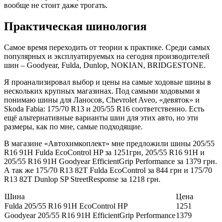
вообще не стоит даже трогать.
Практическая шинология
Самое время переходить от теории к практике. Среди самых
популярных и эксплуатируемых на сегодня производителей
шин – Goodyear, Fulda, Dunlop, NOKIAN, BRIDGESTONE.
Я проанализировал выбор и цены на самые ходовые шины в
нескольких крупных магазинах. Под самыми ходовыми я
понимаю шины для Ланосов, Chevrolet Aveo, «девяток» и
Skoda Fabia: 175/70 R13 и 205/55 R16 соответственно. Есть
ещё альтернативные варианты шин для этих авто, но эти
размеры, как по мне, самые подходящие.
В магазине «Автохимкоплект» мне предложили шины 205/55
R16 91H Fulda EcoControl HP за 1251грн, 205/55 R16 91H и
205/55 R16 91H Goodyear EfficientGrip Performance за 1379 грн.
А так же 175/70 R13 82T Fulda EcoControl за 844 грн и 175/70
R13 82T Dunlop SP StreetResponse за 1218 грн.
Шина
Цена
Fulda 205/55 R16 91H EcoControl HP
1251
Goodyear 205/55 R16 91H EfficientGrip Performance
1379