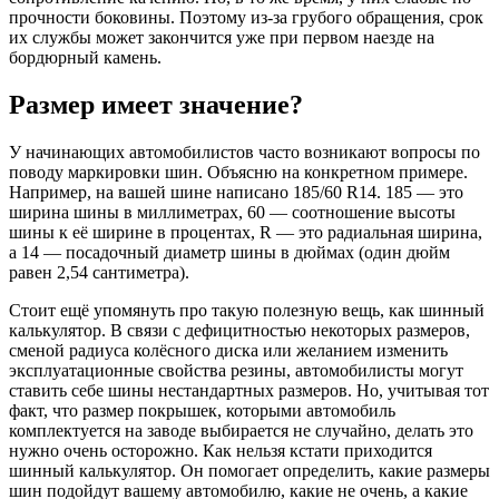
прочности боковины. Поэтому из-за грубого обращения, срок
их службы может закончится уже при первом наезде на
бордюрный камень.
Размер имеет значение?
У начинающих автомобилистов часто возникают вопросы по
поводу маркировки шин. Объясню на конкретном примере.
Например, на вашей шине написано 185/60 R14. 185 — это
ширина шины в миллиметрах, 60 — соотношение высоты
шины к её ширине в процентах, R — это радиальная ширина,
а 14 — посадочный диаметр шины в дюймах (один дюйм
равен 2,54 сантиметра).
Стоит ещё упомянуть про такую полезную вещь, как шинный
калькулятор. В связи с дефицитностью некоторых размеров,
сменой радиуса колёсного диска или желанием изменить
эксплуатационные свойства резины, автомобилисты могут
ставить себе шины нестандартных размеров. Но, учитывая тот
факт, что размер покрышек, которыми автомобиль
комплектуется на заводе выбирается не случайно, делать это
нужно очень осторожно. Как нельзя кстати приходится
шинный калькулятор. Он помогает определить, какие размеры
шин подойдут вашему автомобилю, какие не очень, а какие