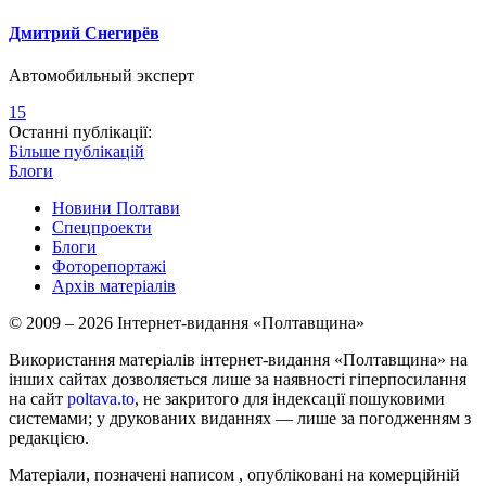
Дмитрий Снегирёв
Автомобильный эксперт
15
Останні публікації:
Більше публікацій
Блоги
Новини Полтави
Спецпроекти
Блоги
Фоторепортажі
Архів матеріалів
© 2009 – 2026 Інтернет-видання «Полтавщина»
Використання матеріалів інтернет-видання «Полтавщина» на
інших сайтах дозволяється лише за наявності гіперпосилання
на сайт
poltava.to
, не закритого для індексації пошуковими
системами; у друкованих виданнях — лише за погодженням з
редакцією.
Матеріали, позначені написом
, опубліковані на комерційній