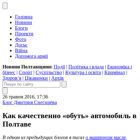
Головна
Новини
Блоги
Проекти
Фото
Досьє
Війна
Допомога армії
Новини Полтавщини:
Події
|
Політика і влада
|
Економіка і
бізнес
|
Спорт
|
Суспільство
|
Культура і освіта
|
Кримінал
|
Здоров’я
|
Цікавинки
|
Архів
26 травня 2016, 17:36
Блог Дмитрия Снегирёва
Как качественно «обуть» автомобиль в
Полтаве
В одном из предыдущих блогов я писал
о машинном масле
.