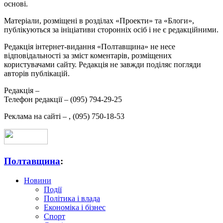
основі.
Матеріали, розміщені в розділах «Проекти» та «Блоги»,
публікуються за ініціативи сторонніх осіб і не є редакційними.
Редакція інтернет-видання «Полтавщина» не несе
відповідальності за зміст коментарів, розміщених
користувачами сайту. Редакція не завжди поділяє погляди
авторів публікацій.
Редакція –
Телефон редакції –
(095) 794-29-25
Реклама на сайті –
,
(095) 750-18-53
Полтавщина
:
Новини
Події
Політика і влада
Економіка і бізнес
Спорт