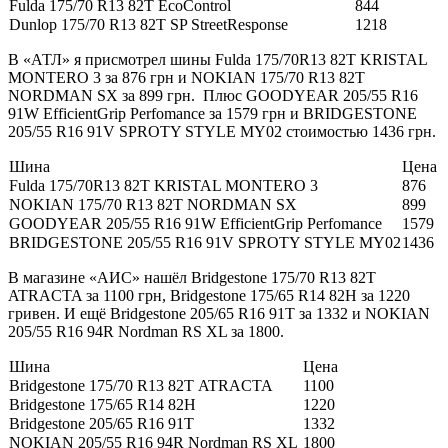
Fulda 175/70 R13 82T EcoControl
844
Dunlop 175/70 R13 82T SP StreetResponse
1218
В «АТЛ» я присмотрел шины Fulda 175/70R13 82T KRISTAL
MONTERO 3 за 876 грн и NOKIAN 175/70 R13 82T
NORDMAN SX за 899 грн. Плюс GOODYEAR 205/55 R16
91W EfficientGrip Perfomance за 1579 грн и BRIDGESTONE
205/55 R16 91V SPROTY STYLE MY02 стоимостью 1436 грн.
Шина
Цена
Fulda 175/70R13 82T KRISTAL MONTERO 3
876
NOKIAN 175/70 R13 82T NORDMAN SX
899
GOODYEAR 205/55 R16 91W EfficientGrip Perfomance
1579
BRIDGESTONE 205/55 R16 91V SPROTY STYLE MY02
1436
В магазине «АИС» нашёл Bridgestone 175/70 R13 82T
ATRACTA за 1100 грн, Bridgestone 175/65 R14 82H за 1220
гривен. И ещё Bridgestone 205/65 R16 91T за 1332 и NOKIAN
205/55 R16 94R Nordman RS XL за 1800.
Шина
Цена
Bridgestone 175/70 R13 82T ATRACTA
1100
Bridgestone 175/65 R14 82H
1220
Bridgestone 205/65 R16 91T
1332
NOKIAN 205/55 R16 94R Nordman RS XL
1800