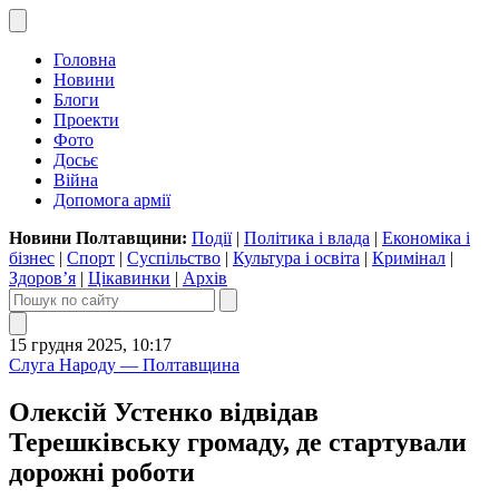
Головна
Новини
Блоги
Проекти
Фото
Досьє
Війна
Допомога армії
Новини Полтавщини:
Події
|
Політика і влада
|
Економіка і
бізнес
|
Спорт
|
Суспільство
|
Культура і освіта
|
Кримінал
|
Здоров’я
|
Цікавинки
|
Архів
15 грудня 2025, 10:17
Слуга Народу — Полтавщина
Олексій Устенко відвідав
Терешківську громаду, де стартували
дорожні роботи