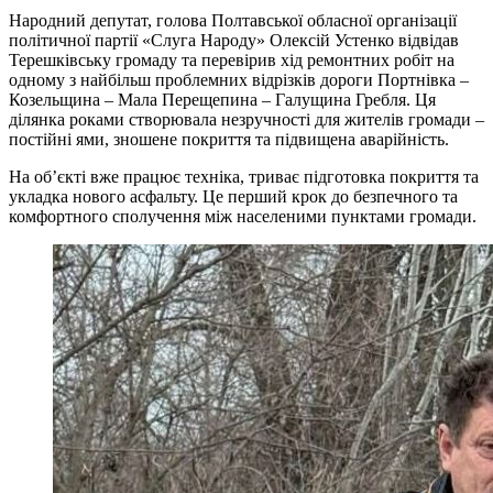
Народний депутат, голова Полтавської обласної організації
політичної партії «Слуга Народу» Олексій Устенко відвідав
Терешківську громаду та перевірив хід ремонтних робіт на
одному з найбільш проблемних відрізків дороги Портнівка –
Козельщина – Мала Перещепина – Галущина Гребля. Ця
ділянка роками створювала незручності для жителів громади –
постійні ями, зношене покриття та підвищена аварійність.
На об’єкті вже працює техніка, триває підготовка покриття та
укладка нового асфальту. Це перший крок до безпечного та
комфортного сполучення між населеними пунктами громади.