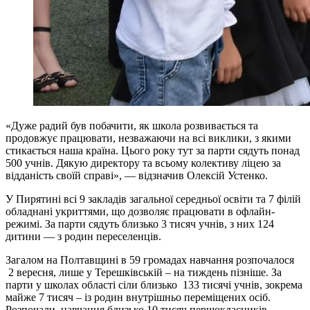
«Дуже радий був побачити, як школа розвивається та
продовжує працювати, незважаючи на всі виклики, з якими
стикається наша країна. Цього року тут за парти сядуть понад
500 учнів. Дякую директору та всьому колективу ліцею за
відданість своїй справі», — відзначив Олексій Устенко.
У Пирятині всі 9 закладів загальної середньої освіти та 7 філій
обладнані укриттями, що дозволяє працювати в офлайн-
режимі. За парти сядуть близько 3 тисяч учнів, з них 124
дитини — з родин переселенців.
Загалом на Полтавщині в 59 громадах навчання розпочалося
2 вересня, лише у Терешківській – на тиждень пізніше. За
парти у школах області сіли близько 133 тисячі учнів, зокрема
майже 7 тисяч – із родин внутрішньо переміщених осіб.
Розпочали навчання близько 10 тисяч першокласників,