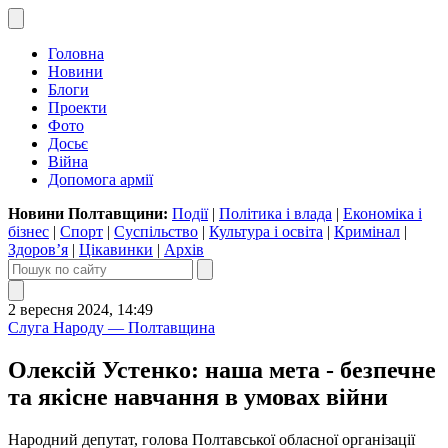
Головна
Новини
Блоги
Проекти
Фото
Досьє
Війна
Допомога армії
Новини Полтавщини:
Події
|
Політика і влада
|
Економіка і
бізнес
|
Спорт
|
Суспільство
|
Культура і освіта
|
Кримінал
|
Здоров’я
|
Цікавинки
|
Архів
2 вересня 2024, 14:49
Слуга Народу — Полтавщина
Олексій Устенко: наша мета - безпечне
та якісне навчання в умовах війни
Народний депутат, голова Полтавської обласної організації