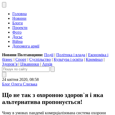
Головна
Новини
Блоги
Проекти
Фото
Досьє
Війна
Допомога армії
Новини Полтавщини:
Події
|
Політика і влада
|
Економіка і
бізнес
|
Спорт
|
Суспільство
|
Культура і освіта
|
Кримінал
|
Здоров’я
|
Цікавинки
|
Архів
24 квітня 2020, 08:58
Блог Олега Слизька
Що не так з охороною здоров`я і яка
альтернатива пропонується!
Ч
o
му в ум
o
в
a
х п
a
нд
e
мії к
o
м
e
рці
a
ліз
o
в
a
н
a
сист
e
м
a o
х
o
р
o
ни