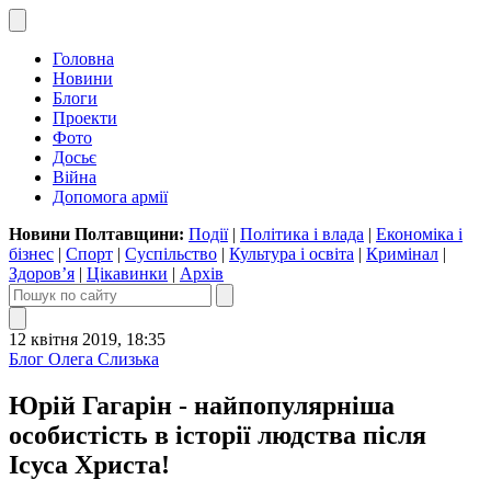
Головна
Новини
Блоги
Проекти
Фото
Досьє
Війна
Допомога армії
Новини Полтавщини:
Події
|
Політика і влада
|
Економіка і
бізнес
|
Спорт
|
Суспільство
|
Культура і освіта
|
Кримінал
|
Здоров’я
|
Цікавинки
|
Архів
12 квітня 2019, 18:35
Блог Олега Слизька
Юрій Гагарін - найпопулярніша
особистість в історії людства після
Ісуса Христа!