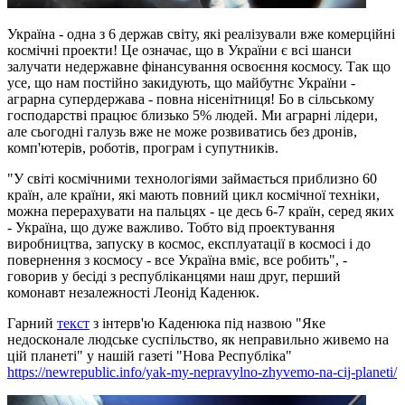
Україна - одна з 6 держав світу, які реалізували вже комерційні
космічні проекти! Це означає, що в України є всі шанси
залучати недержавне фінансування освоєння космосу. Так що
усе, що нам постійно закидують, що майбутнє України -
аграрна супердержава - повна нісенітниця! Бо в сільському
господарстві працює близько 5% людей. Ми аграрні лідери,
але сьогодні галузь вже не може розвиватись без дронів,
комп'ютерів, роботів, програм і супутників.
"У світі космічними технологіями займається приблизно 60
країн, але країни, які мають повний цикл космічної техніки,
можна перерахувати на пальцях - це десь 6-7 країн, серед яких
- Україна, що дуже важливо. Тобто від проектування
виробництва, запуску в космос, експлуатації в космосі і до
повернення з космосу - все Україна вміє, все робить", -
говорив у бесіді з республіканцями наш друг, перший
комонавт незалежності Леонід Каденюк.
Гарний
текст
з інтерв'ю Каденюка під назвою "Яке
недосконале людське суспільство, як неправильно живемо на
цій планеті" у нашій газеті "Нова Республіка"
https://newrepublic.info/yak-my-nepravylno-zhyvemo-na-cij-planeti/