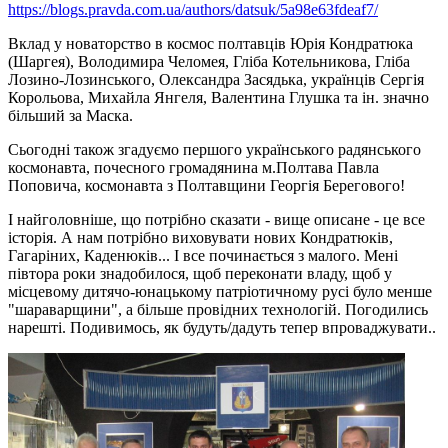
https://blogs.pravda.com.ua/authors/datsuk/5a98e63fdeaf7/
Вклад у новаторство в космос полтавців Юрія Кондратюка
(Шаргея), Володимира Челомея, Гліба Котельникова, Гліба
Лозино-Лозинського, Олександра Засядька, українців Сергія
Корольова, Михайла Янгеля, Валентина Глушка та ін. значно
більший за Маска.
Сьогодні також згадуємо першого українського радянського
космонавта, почесного громадянина м.Полтава Павла
Поповича, космонавта з Полтавщини Георгія Берегового!
І найголовніше, що потрібно сказати - вище описане - це все
історія. А нам потрібно виховувати нових Кондратюків,
Гагаріних, Каденюків... І все починається з малого. Мені
півтора роки знадобилося, щоб переконати владу, щоб у
місцевому дитячо-юнацькому патріотичному русі було менше
"шараварщини", а більше провідних технологій. Погодились
нарешті. Подивимось, як будуть/дадуть тепер впроваджувати..