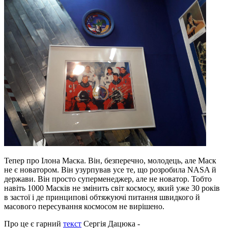
Тепер про Ілона Маска. Він, безперечно, молодець, але Маск
не є новатором. Він узурпував усе те, що розробила NASA й
держави. Він просто суперменеджер, але не новатор. Тобто
навіть 1000 Масків не змінить світ космосу, який уже 30 років
в застої і де принципові обтяжуючі питання швидкого й
масового пересування космосом не вирішено.
Про це є гарний
текст
Сергія Дацюка -