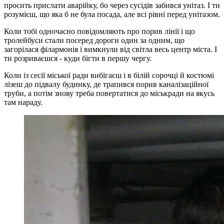
просить прислати аварійку, бо через сусідів забився унітаз. І ти
розумієш, що яка б не була посада, але всі рівні перед унітазом.
Коли тобі одночасно повідомляють про порив лінії і що
тролейбуси стали посеред дороги один за одним, що
загорілася філармонія і вимкнули від світла весь центр міста. І
ти розриваєшся - куди бігти в першу чергу.
Коли із сесії міської ради вибігаєш і в білій сорочці й костюмі
лізеш до підвалу будинку, де трапився порив каналізаційної
труби, а потім знову треба повертатися до міськради на якусь
там нараду.