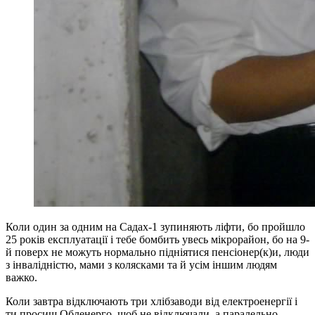
Коли один за одним на Садах-1 зупиняють ліфти, бо пройшло
25 років експлуатації і тебе бомбить увесь мікрорайон, бо на 9-
й поверх не можуть нормально підніятися пенсіонер(к)и, люди
з інвалідністю, мами з колясками та й усім іншим людям
важко.
Коли завтра відключають три хлібзаводи від електроенергії і
ти просиш Обленерго, щоб не відключали, а паралельно