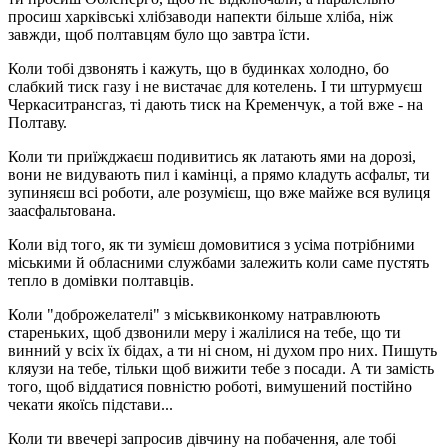
просиш харківські хлібзаводи напекти більше хліба, ніж
завжди, щоб полтавцям було що завтра їсти.
Коли тобі дзвонять і кажуть, що в будинках холодно, бо
слабкий тиск газу і не вистачає для котелень. І ти штурмуєш
Черкаситрансгаз, ті дають тиск на Кременчук, а той вже - на
Полтаву.
Коли ти приїжджаєш подивитись як латають ями на дорозі,
вони не видувають пил і камінці, а прямо кладуть асфальт, ти
зупиняєш всі роботи, але розумієш, що вже майже вся вулиця
заасфальтована.
Коли від того, як ти зумієш домовитися з усіма потрібними
міськими й обласними службами залежить коли саме пустять
тепло в домівки полтавців.
Коли "доброжелателі" з міськвиконкому натравлюють
стареньких, щоб дзвонили меру і жалілися на тебе, що ти
винний у всіх їх бідах, а ти ні сном, ні духом про них. Пишуть
кляузи на тебе, тільки щоб вижити тебе з посади. А ти замість
того, щоб віддатися повністю роботі, вимушений постійно
чекати якоїсь підстави...
Коли ти ввечері запросив дівчину на побачення, але тобі