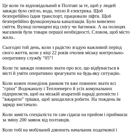
Це коли ти відповідальний в Полтаві за те, щоб у людей
завжди було світло, вода, тепло й електрика. Щоб
безперебійно їздив транспорт, працювали ліфти. Щоб
безперебійно функціонувала каналізація. Було вивезено
сміття. Вулиці почищені від снігу чи багнюки. А на полицях
магазинів були товари першої необхідності. Словом, щоб місто
жило..
Сьогодні той день, коли з радістю згадую важливий період
свого життя, коли у віці 22 років очолив міську контрольно-
оперативну службу "05"!
Коли ти завжди повинен знати про все, що відбувається в
місті й уміти оперативно зреагувати на будь-яку ситуацію.
Коли кожен понеділок ранком ти вже повинен знати всі
"гріхи" Водоканалу і Теплоенерго й усіх комунальних
підприємств, щоб на міській апаратній нараді доповісти і
"вжарити" трішки, щоб заходилися робити. На тиждень їм
заряду вистачало.
Коли замість спеціаліста ти сам сідаєш на прийом і приймаєш
за зміну 200 заявок від полтавців.
Коли тобі на мобільний дзвонить начальник податкової і