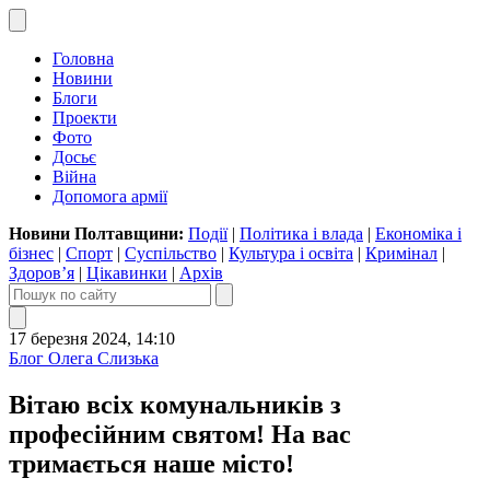
Головна
Новини
Блоги
Проекти
Фото
Досьє
Війна
Допомога армії
Новини Полтавщини:
Події
|
Політика і влада
|
Економіка і
бізнес
|
Спорт
|
Суспільство
|
Культура і освіта
|
Кримінал
|
Здоров’я
|
Цікавинки
|
Архів
17 березня 2024, 14:10
Блог Олега Слизька
Вітаю всіх комунальників з
професійним святом! На вас
тримається наше місто!