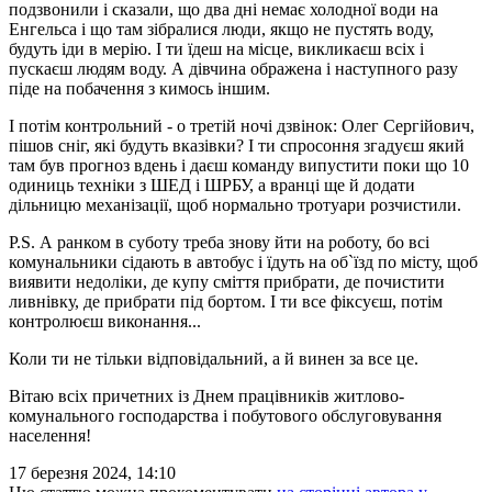
подзвонили і сказали, що два дні немає холодної води на
Енгельса і що там зібралися люди, якщо не пустять воду,
будуть іди в мерію. І ти їдеш на місце, викликаєш всіх і
пускаєш людям воду. А дівчина ображена і наступного разу
піде на побачення з кимось іншим.
І потім контрольний - о третій ночі дзвінок: Олег Сергійович,
пішов сніг, які будуть вказівки? І ти спросоння згадуєш який
там був прогноз вдень і даєш команду випустити поки що 10
одиниць техніки з ШЕД і ШРБУ, а вранці ще й додати
дільницю механізації, щоб нормально тротуари розчистили.
P.S. А ранком в суботу треба знову йти на роботу, бо всі
комунальники сідають в автобус і їдуть на об`їзд по місту, щоб
виявити недоліки, де купу сміття прибрати, де почистити
ливнівку, де прибрати під бортом. І ти все фіксуєш, потім
контролюєш виконання...
Коли ти не тільки відповідальний, а й винен за все це.
Вітаю всіх причетних із Днем працівників житлово-
комунального господарства і побутового обслуговування
населення!
17 березня 2024, 14:10