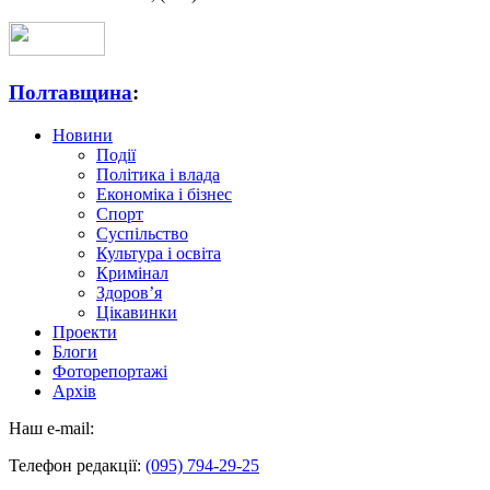
Полтавщина
:
Новини
Події
Політика і влада
Економіка і бізнес
Спорт
Суспільство
Культура і освіта
Кримінал
Здоров’я
Цікавинки
Проекти
Блоги
Фоторепортажі
Архів
Наш e-mail:
Телефон редакції:
(095) 794-29-25