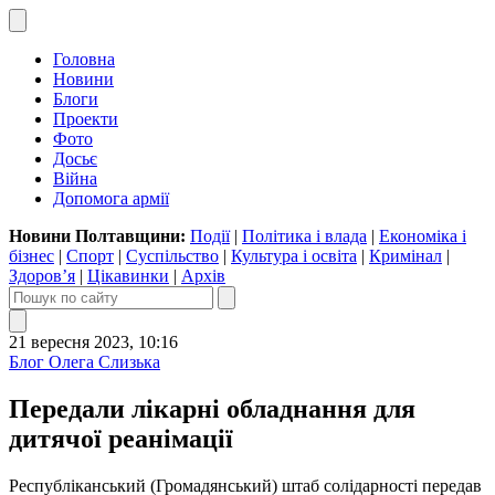
Головна
Новини
Блоги
Проекти
Фото
Досьє
Війна
Допомога армії
Новини Полтавщини:
Події
|
Політика і влада
|
Економіка і
бізнес
|
Спорт
|
Суспільство
|
Культура і освіта
|
Кримінал
|
Здоров’я
|
Цікавинки
|
Архів
21 вересня 2023, 10:16
Блог Олега Слизька
Передали лікарні обладнання для
дитячої реанімації
Республіканський (Громадянський) штаб солідарності передав