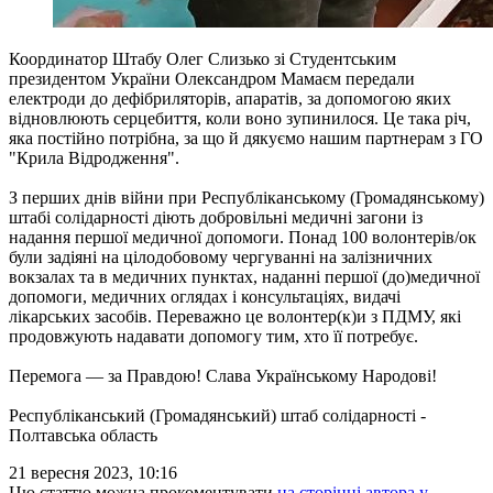
Координатор Штабу Олег Слизько зі Студентським
президентом України Олександром Мамаєм передали
електроди до дефібриляторів, апаратів, за допомогою яких
відновлюють серцебиття, коли воно зупинилося. Це така річ,
яка постійно потрібна, за що й дякуємо нашим партнерам з ГО
"Крила Відродження".
З перших днів війни при Республіканському (Громадянському)
штабі солідарності діють добровільні медичні загони із
надання першої медичної допомоги. Понад 100 волонтерів/ок
були задіяні на цілодобовому чергуванні на залізничних
вокзалах та в медичних пунктах, наданні першої (до)медичної
допомоги, медичних оглядах і консультаціях, видачі
лікарських засобів. Переважно це волонтер(к)и з ПДМУ, які
продовжують надавати допомогу тим, хто її потребує.
Перемога — за Правдою! Слава Українському Народові!
Республіканський (Громадянський) штаб солідарності -
Полтавська область
21 вересня 2023, 10:16
Цю статтю можна прокоментувати
на сторінці автора у