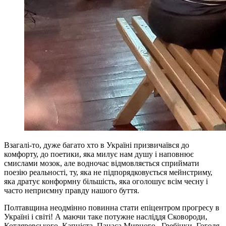
Взагалі-то, дуже багато хто в Україні призвичаївся до
комфорту, до поетики, яка милує нам душу і наповнює
смислами мозок, але водночас відмовляється сприймати
поезію реальності, ту, яка не підпорядковується мейнстриму,
яка дратує конформну більшість, яка оголошує всім чесну і
часто неприємну правду нашого буття.
Полтавщина неодмінно повинна стати епіцентром прогресу в
Україні і світі! А маючи таке потужне насліддя Сковороди,
Котляревського, Капніста, Панаса Мирного, Гребінки, Гоголя,