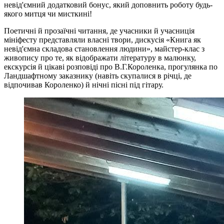
невід'ємний додатковий бонус, який доповнить роботу будь-
якого митця чи мисткині!
Поетичні й прозаїчні читання, де учасники й учасниція
мініфесту представляли власні твори, дискусія «Книга як
невід'ємна складова становлення людини», майстер-клас з
живопису про те, як відображати літературу в малюнку,
екскурсія й цікаві розповіді про В.Г.Короленка, прогулянка по
Ландшафтному заказнику (навіть скупалися в річці, де
відпочивав Короленко) й нічні пісні під гітару.