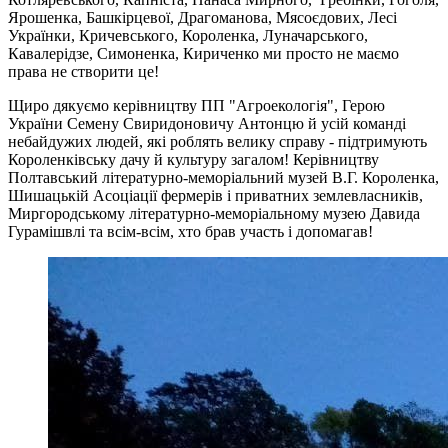
Ярошенка, Башкірцевої, Драгоманова, Мясоєдових, Лесі
Українки, Кричевського, Короленка, Луначарського,
Кавалерідзе, Симоненка, Кириченко ми просто не маємо
права не створити це!
Щиро дякуємо керівництву ПП "Агроекологія", Герою
України Семену Свиридоновичу Антонцю й усій команді
небайдужих людей, які роблять велику справу - підтримують
Короленківську дачу й культуру загалом! Керівництву
Полтавський літературно-меморіальний музей В.Г. Короленка,
Шишацькій Асоціації фермерів і приватних землевласників,
Миргородському літературно-меморіальному музею Давида
Гурамішвлі та всім-всім, хто брав участь і допомагав!