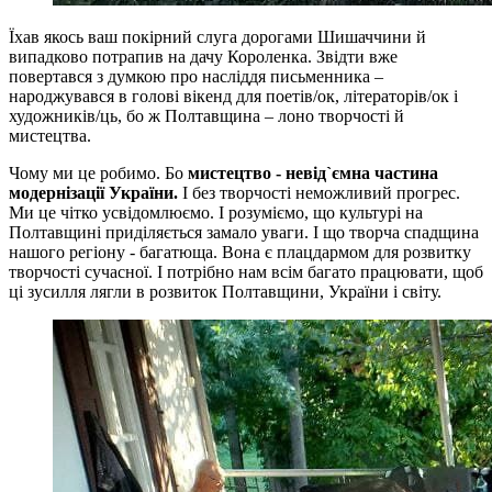
Їхав якось ваш покірний слуга дорогами Шишаччини й
випадково потрапив на дачу Короленка. Звідти вже
повертався з думкою про насліддя письменника –
народжувався в голові вікенд для поетів/ок, літераторів/ок і
художників/ць, бо ж Полтавщина – лоно творчості й
мистецтва.
Чому ми це робимо. Бо
мистецтво - невід`ємна частина
модернізації України.
І без творчості неможливий прогрес.
Ми це чітко усвідомлюємо. І розуміємо, що культурі на
Полтавщині приділяється замало уваги. І що творча спадщина
нашого регіону - багатюща. Вона є плацдармом для розвитку
творчості сучасної. І потрібно нам всім багато працювати, щоб
ці зусилля лягли в розвиток Полтавщини, України і світу.