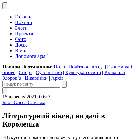
Головна
Новини
Блоги
Проекти
Фото
Досьє
Війна
Допомога армії
Новини Полтавщини:
Події
|
Політика і влада
|
Економіка і
бізнес
|
Спорт
|
Суспільство
|
Культура і освіта
|
Кримінал
|
Здоров’я
|
Цікавинки
|
Архів
15 вересня 2021, 09:47
Блог Олега Слизька
Літературний вікенд на дачі в
Короленка
«Искусство помогает человечеству в его движении от