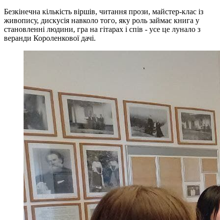
Безкінечна кількість віршів, читання прози, майстер-клас із
живопису, дискусія навколо того, яку роль займає книга у
становленні людини, гра на гітарах і спів - усе це лунало з
веранди Короленкової дачі.