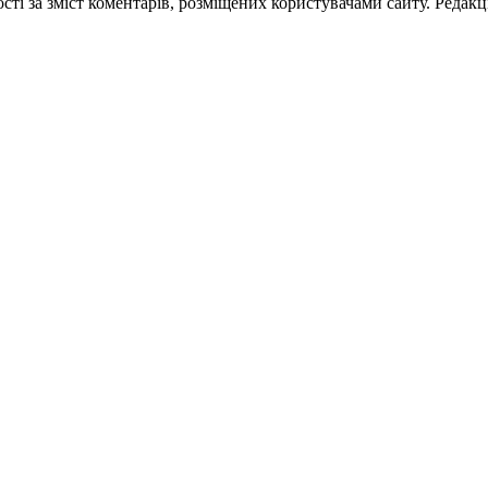
ті за зміст коментарів, розміщених користувачами сайту. Редакці