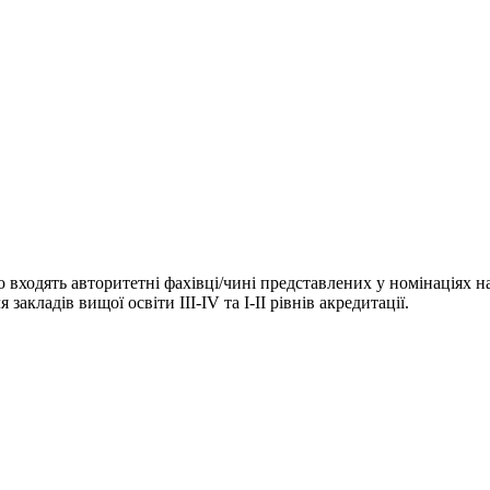
го входять авторитетні фахівці/чині представлених у номінаціях н
акладів вищої освіти III-IV та I-II рівнів акредитації.