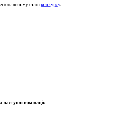
регіональному етапі
конкурсу
.
наступні номінації: