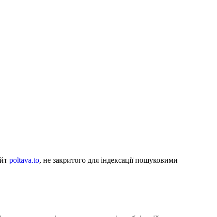
айт
poltava.to
, не закритого для індексації пошуковими