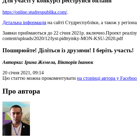
Для участі у конкурсі реєструйся онлайн
https://online.studrespublika.com/
.
Детальна інформація
на сайті Студреспубліки, а також у регіо
Заявки приймаються до 22 січня 2021р. включно.Проект реалізує
content/uploads/2020/12/lyst-pidtrymky-MON-KSU-2020.pdf
Поширюйте! Діліться із друзями! І беріть участь!
Авторки: Ірина Жемела, Вікторія Іванюк
20 січня 2021, 09:14
Цю статтю можна прокоментувати
на сторінці автора у Faceboo
Про автора