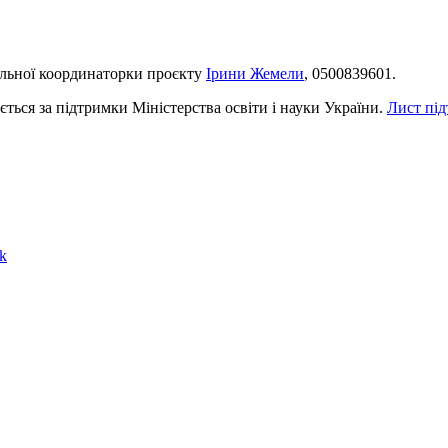
нальної координаторки проєкту
Ірини Жемели
, 0500839601.
ться за підтримки Міністерства освіти і науки України.
Лист пі
k