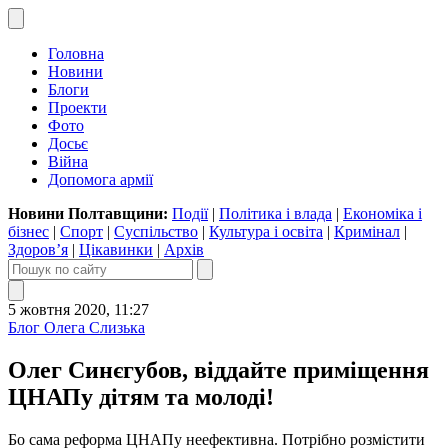
Головна
Новини
Блоги
Проекти
Фото
Досьє
Війна
Допомога армії
Новини Полтавщини:
Події
|
Політика і влада
|
Економіка і
бізнес
|
Спорт
|
Суспільство
|
Культура і освіта
|
Кримінал
|
Здоров’я
|
Цікавинки
|
Архів
5 жовтня 2020, 11:27
Блог Олега Слизька
Олег Синєгубов, віддайте приміщення
ЦНАПу дітям та молоді!
Бо сама реформа ЦНАПу неефективна. Потрібно розмістити