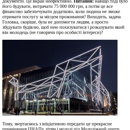
документи. Це вкрай неефективно.
Питання:
навіщо тоді було
його будувати, витрачати 75 000 000 грн, а потім це все
фінансово забезпечувати додатково, коли людина не зможе
отримати послугу за місцем проживання? Виходить, задача
Головка, скоріше, була не допомогти людям, а просто
збудувати будівлю, щоб нею похизуватися і розказувати який
він молодець (не говорячи про особисті інтереси)?
Тому, звертаємось з ініціативою передати це прекрасне
приміщення ЦНАПу дітям і молоді під Молодіжний центр