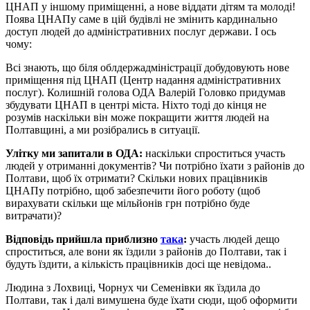
ЦНАП у іншому приміщенні, а нове віддати дітям та молоді!
Поява ЦНАПу саме в цій будівлі не змінить кардинально
доступ людей до адміністративних послуг держави. І ось
чому:
Всі знають, що біля облдержадміністрації добудовують нове
приміщення під ЦНАП (Центр надання адміністративних
послуг). Колишній голова ОДА Валерій Головко придумав
збудувати ЦНАП в центрі міста. Ніхто тоді до кінця не
розумів наскільки він може покращити життя людей на
Полтавщині, а ми розібрались в ситуації.
Улітку ми запитали в ОДА:
наскільки спроститься участь
людей у отриманні документів? Чи потрібно їхати з районів до
Полтави, щоб їх отримати? Скільки нових працівників
ЦНАПу потрібно, щоб забезпечити його роботу (щоб
вирахувати скільки ще мільйонів грн потрібно буде
витрачати)?
Відповідь прийшла приблизно
така
:
участь людей дещо
спроститься, але вони як їздили з районів до Полтави, так і
будуть їздити, а кількість працівників досі ще невідома..
Людина з Лохвиці, Чорнух чи Семенівки як їздила до
Полтави, так і далі вимушена буде їхати сюди, щоб оформити