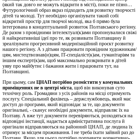
(який так довго не можуть відкрити в місті), поки не пізно…
Футурологічний образ якраз підходить для розвитку творчості
дітей та молоді. Тут необхідно організувати такий собі
відкритий простір для творчої молоді, яка б прямо була
інтегрована в концептуальний розвиток Полтавського регіону.
Де разом з провідними інтелектуал(к)ами пропонувалися свіжі
й найкреативніші ідеї про те, як розвивати Полтавщину й
зреалізувати прогресивний модернізаційний проєкт розвитку
нашого регіону. А з дітьми працювати провідним художникам/
цям, мистецтвознав(и)цям, IT-спеціаліст(к)ам, гуманітаріям та
іншим експерт(к)ам, щоб максимально розкривати в дітей
уяву про майбутнє і бажання жити і працювати тут, на
Полтавщині.
При цьому, сам
ЦНАП потрібно розмістити у комунальних
приміщеннях не в центрі міста
, щоб він виконував суто
технічну роль. Громадяни з усіх районів на місці отримують
послугу. Спеціальний фахівець – держслужбовець, який має
доступ до програми, який відповідає за те, що документи
оригінальні, - сканує необхідні документи, відправляє їх на
Полтаву. А вже тут документи перевіряються, розходяться на
відповідні інстанції, надається адміністративна послуга й
оригінали відправляються на районний ЦНАП, де людина їх
отримує за місцем проживання. І не треба їхати зайвий раз до
Полтави. Якщо для цього потрібно поправити нормативно-