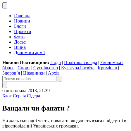
Головна
Новини
Блоги
Проекти
Фото
Досьє
Війна
Допомога армії
Новини Полтавщини:
Події
|
Політика і влада
|
Економіка і
бізнес
|
Спорт
|
Суспільство
|
Культура і освіта
|
Кримінал
|
Здоров’я
|
Цікавинки
|
Архів
6 листопада 2013, 21:39
Блог Сергія Сідера
Вандали чи фанати ?
На жаль сьогодні честь, повага та людяність взагалі відсутні в
віросповіданні Українських громадян.