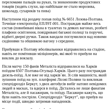
переломами пальців на руках, та зникненням продуктових
товарів (ходять слухи, що найбільше не стало морозива,
шоколаду, сухариків та пива)
Наступним під роздачу попав поїзд № 6651 Лозова-Полтава.
Точніше електропоїзд ЕПЛ9Т-001. Постраждав майже весь
состав (повибивані вікна в туалетах та деяких вагонах, розбиті
плафони освітлення, повідривані багажні полиці та поручні,
відбиті дверні ручки. Також вандали поглумилися над новими
сидіннями та обшивкою вагону з середини.
Прибувши в Полтаву вболівальники відправились на стадіон,
навіть не помітивши міліціонерів, які якоб то прибули на
виклик до вокзалу.
Після матчу 150 фанів Металіста відправилися на Харків
поїздом 6507 Полтава-Огульці-Харків. Цього разу постраждав
дизель-поїзд. Але вже не від харків`ян. Зі слів машиніста, який
зупинив поїзд на зуп. платформі Лісові Поляни та викликав
спецпідрозділ Беркут, з двох автобусів вибіг натовп невідомих
людей в масках, та вдерся в поїзд. Дісталось не лише фанатам
Металіста, але й пасажирам, та поїзду. Пасажири кажуть, що
були навіть постріли. Спецпідрозділ "Беркут", що прибув на
місце події, швидко затримав нападників.