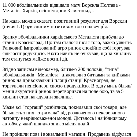
11 000 вболівальників відвідали матч Ворскла Полтава -
Металіст Харків, осіннім днем 3 листопада.
На жаль, можна сказати позитивний результат для Ворскли
(нічия 1:1) був єдиним позитивом того надвечір`я.
Зранку вболівальники харківського Металіста прибули до
станції Красноград. Що там сталося після того, важко уявити.
Ранковий імпровізований агро ринок спокійно собі торгував
сільгосппродукцією. Ніхто навіть не очікував, що за хвилину
там стануться майже воєнні дії.
Згідно записам відеокамер, близько 200 чоловік, "типа"
вболівальників "Металіста" атакували з битками та кийками
ринок на привокзальній площі станції Красноград, де
торгували пенсіонери своєю продукцією. В одну мить більш/
менш акуратний ринок перетворився на поле бою, та за 5
хвилин став нагадувати звалище.
Маже всі "торгаші" розбіглися, покидавши свої товари, але
більшість з них "отримала" від розлюченого некерованого
натовпу неврівноваженої молоді. Дісталось і найближчому
автобусу, який швидко зник з місця подій.
Не пройшли повз і вокзальний магазин. Продавець відбулася