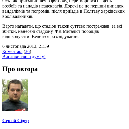
Ось так приємний вечір футболу, перетворився на день
розбоїв та нападів неадекватів. Доречі це не перший випадок
вандалізмів та погромів, після приїздів в Полтаву харківських
вболівальників.
Варто нагадати, що стадіон також суттєво постраждав, за всі
збитки, нанесені стадіону, ФК Металіст пообіцяв
відшкодувати. Ведеться розслідування.
6 листопада 2013, 21:39
Коментарі
(
36
)
Вислови свою думку!
Про автора
Сергій Сідер