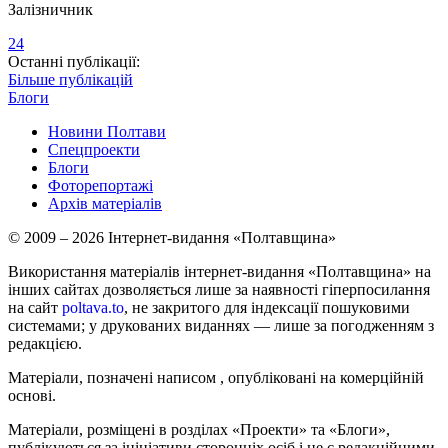
Залізничник
24
Останні публікації:
Більше публікацій
Блоги
Новини Полтави
Спецпроекти
Блоги
Фоторепортажі
Архів матеріалів
© 2009 – 2026 Інтернет-видання «Полтавщина»
Використання матеріалів інтернет-видання «Полтавщина» на
інших сайтах дозволяється лише за наявності гіперпосилання
на сайт
poltava.to
, не закритого для індексації пошуковими
системами; у друкованих виданнях — лише за погодженням з
редакцією.
Матеріали, позначені написом
, опубліковані на комерційній
основі.
Матеріали, розміщені в розділах «Проекти» та «Блоги»,
публікуються за ініціативи сторонніх осіб і не є редакційними.