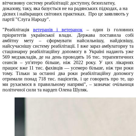
вітчизняну систему реабілітації: доступну, безоплатну,
доказову, таку, яка базується не на радянських підходах, а на
дієвих і найкращих світових практиках. Про це заявляють у
партії "Слуга Народу".
"Реабілітація
ветеранів і ветеранок
– один із головних
пріоритетів української влади. Держава поставила собі
амбітну мету – сформувати найсильнішу, найдієвішу,
найсучаснішу систему реабілітації. І вже зараз амбулаторну та
стаціонарну реабілітаційну допомогу в Україні надають уже
569 медзакладів, де на день проводять 16 тис. терапевтичних
сеансів – уп'ятеро більше, ніж 2022 року. У цих лікарнях
працює вже 11 тис. фахівців — усемеро більше, ніж три роки
тому. Тільки за останні два роки реабілітаційну допомогу
отримали понад 718 тис. пацієнтів, і це говорить про те, що
ми рухаємося в правильному напрямі", – зазначає очільниця
політичної сили та нардеп Олена Шуляк.