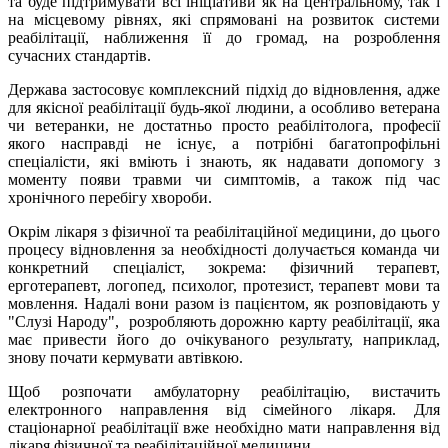
та буде підтримувати всі ініціативи як на центральному, так і
на місцевому рівнях, які спрямовані на розвиток системи
реабілітації, наближення її до громад, на розроблення
сучасних стандартів.
Держава застосовує комплексний підхід до відновлення, адже
для якісної реабілітації будь-якої людини, а особливо ветерана
чи ветеранки, не достатньо просто реабілітолога, професії
якого насправді не існує, а потрібні багатопрофільні
спеціалісти, які вміють і знають, як надавати допомогу з
моменту появи травми чи симптомів, а також під час
хронічного перебігу хвороби.
Окрім лікаря з фізичної та реабілітаційної медицини, до цього
процесу відновлення за необхідності долучається команда чи
конкретний спеціаліст, зокрема: фізичний терапевт,
ерготерапевт, логопед, психолог, протезист, терапевт мови та
мовлення. Надалі вони разом із пацієнтом, як розповідають у
"Слузі Народу", розробляють дорожню карту реабілітації, яка
має привести його до очікуваного результату, наприклад,
знову почати кермувати автівкою.
Щоб розпочати амбулаторну реабілітацію, вистачить
електронного направлення від сімейного лікаря. Для
стаціонарної реабілітації вже необхідно мати направлення від
лікаря фізичної та реабілітаційної медицини.