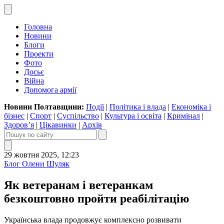
Головна
Новини
Блоги
Проекти
Фото
Досьє
Війна
Допомога армії
Новини Полтавщини:
Події
|
Політика і влада
|
Економіка і
бізнес
|
Спорт
|
Суспільство
|
Культура і освіта
|
Кримінал
|
Здоров’я
|
Цікавинки
|
Архів
29 жовтня 2025, 12:23
Блог Олени Шуляк
Як ветеранам і ветеранкам
безкоштовно пройти реабілітацію
Українська влада продовжує комплексно розвивати