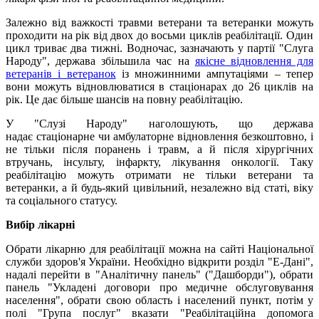
Залежно від важкості травми ветерани та ветеранки можуть
проходити на рік від двох до восьми циклів реабілітації. Один
цикл триває два тижні. Водночас, зазначають у партії "Слуга
Народу", держава збільшила час на
якісне відновлення для
ветеранів і ветеранок
із множинними ампутаціями – тепер
вони можуть відновлюватися в стаціонарах до 26 циклів на
рік. Це дає більше шансів на повну реабілітацію.
У "Слузі Народу" наголошують, що держава
надає стаціонарне чи амбулаторне відновлення безкоштовно, і
не тільки після поранень і травм, а й після хірургічних
втручань, інсульту, інфаркту, лікування онкології. Таку
реабілітацію можуть отримати не тільки ветерани та
ветеранки, а й будь-який цивільний, незалежно від статі, віку
та соціального статусу.
Вибір лікарні
Обрати лікарню для реабілітації можна на сайті Національної
служби здоров'я України. Необхідно відкрити розділ "Е-Дані",
надалі перейти в "Аналітичну панель" ("Дашборди"), обрати
панель "Укладені договори про медичне обслуговування
населення", обрати свою область і населений пункт, потім у
полі "Група послуг" вказати "Реабілітаційна допомога