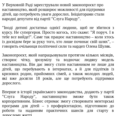
У Верховній Раді зареєстрували новий законопроєкт про
наставництво, який розширює можливості для підтримки
дітей, що потребують уваги дорослих. Ініціаторами стали
народні депутати від партії "Слуга Народу".
"Іноді дитині достатньо однієї людини, щоб не збитися з
курсу. Не супергероя. Просто когось, хто скаже: "Я поруч. І в
тебе все вийде!". Саме так працює наставництво – коли хтось
із досвідом бере за руку того, хто лише починає свій шлях", –
говорить очільниця політичної сили та нардеп Олена Шуляк.
Законопроєкт, який напрацьовували протягом кількох місяців,
створює чітку, зрозумілу та водночас людяну модель
наставництва. Він дає змогу стати наставником не лише для
дітей, що перебувають в інтернатах, а й для підлітків із
кризових родин, прийомних сімей, а також молодих людей,
які вже досягли 18 років, але ще потребують підтримки
дорослого.
Вперше в історії українського законодавства, додають у партії
"Слуга Народу", наставництво зможе бути також
корпоративним. Бізнес отримає змогу створювати менторські
програми для дітей – з профорієнтацією, підготовкою до
роботи та наданням практичних шансів для старту в
дорослому житті.