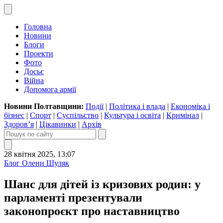
Головна
Новини
Блоги
Проекти
Фото
Досьє
Війна
Допомога армії
Новини Полтавщини:
Події
|
Політика і влада
|
Економіка і
бізнес
|
Спорт
|
Суспільство
|
Культура і освіта
|
Кримінал
|
Здоров’я
|
Цікавинки
|
Архів
28 квітня 2025, 13:07
Блог Олени Шуляк
Шанс для дітей із кризових родин: у
парламенті презентували
законопроєкт про наставництво