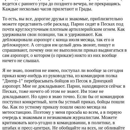
ведется с раннего утра до позднего вечера, не прекращаясь.
Каждые несколько часов прилетают и Грады.
То есть, вы все, дорогие друзья и знакомые, приблизительно
можете представить себе расклад. Парни сидят в Песках под
почти круглосуточным плотным артиллерийским огнем. Как
удерживали свои позиции, так и удерживают. Как
деблокировали аэропорт с конца июля месяца, так его и
деблокируют. А сегодня им целый день звонят, пишут и
спрашивают, почему они не выполнили приказ выдвигаться в
сам аэропорт, о котором (о приказе) никто из них вообще
ничего не слышал.
Я не знаю, понятия не имею, поступал ли вообще за сегодня
приказ кому-нибудь из руководства, из командиров полка
"Днепр-1" перебрасывать бойцов из Песок в Донецкий
аэропорт. Мне не докладывают. Парни, находящиеся сейчас в
Песках, тоже ничего об этом не знают. Им тоже не
докладывают. Но одно я знаю точно. Если бы от командиров
поступил конкретный, хотя бы устный приказ, бойцы пошли
бы. Как по устному приказу пошли около месяца на
метеостанцию. Поэтому у меня просьба ко всем, а в первую
очередь к знакомым и незнакомым журналистам. Можете
критиковать кого-угодно в командовании, в политике, в
штабах и пресс-центрах. Не обобщайте на всех, не обливайте