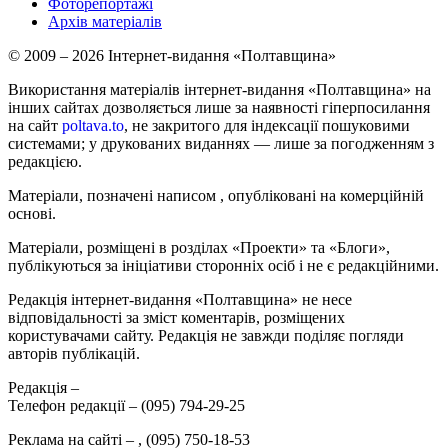
Фоторепортажі
Архів матеріалів
© 2009 – 2026 Інтернет-видання «Полтавщина»
Використання матеріалів інтернет-видання «Полтавщина» на
інших сайтах дозволяється лише за наявності гіперпосилання
на сайт
poltava.to
, не закритого для індексації пошуковими
системами; у друкованих виданнях — лише за погодженням з
редакцією.
Матеріали, позначені написом
, опубліковані на комерційній
основі.
Матеріали, розміщені в розділах «Проекти» та «Блоги»,
публікуються за ініціативи сторонніх осіб і не є редакційними.
Редакція інтернет-видання «Полтавщина» не несе
відповідальності за зміст коментарів, розміщених
користувачами сайту. Редакція не завжди поділяє погляди
авторів публікацій.
Редакція –
Телефон редакції –
(095) 794-29-25
Реклама на сайті –
,
(095) 750-18-53