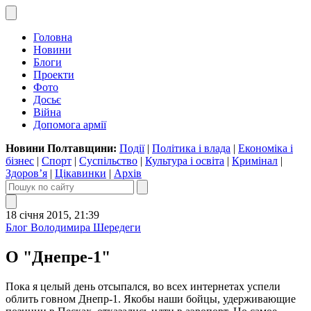
Головна
Новини
Блоги
Проекти
Фото
Досьє
Війна
Допомога армії
Новини Полтавщини:
Події
|
Політика і влада
|
Економіка і
бізнес
|
Спорт
|
Суспільство
|
Культура і освіта
|
Кримінал
|
Здоров’я
|
Цікавинки
|
Архів
18 січня 2015, 21:39
Блог Володимира Шередеги
О "Днепре-1"
Пока я целый день отсыпался, во всех интернетах успели
облить говном Днепр-1. Якобы наши бойцы, удерживающие