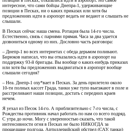
позиции в Песках, отказались идти в аэропорт. Но самое
интересное, что сами бойцы Днепра-1, удерживающие
позиции в Песках, ни о каких приказах или хотя бы
предложениях идти в аэропорт ведать не ведают и слышать не
слышали.
В Песках сейчас наша смена. Ротация была 14-го числа.
Естественно, связь с парнями прямая. Часа за два удается
дозвониться одному из них. Дословно часть разговора:
– Днепр-1 во всех интернетах с обеда дерьмом поливают.
Бирюков написал, что вы отказались идти в аэропорт на
поддержку 93-й бригады. Вы вообще о каких-нибудь приказах
или хотя бы предложениях выдвигаться в аэропорт вообще
слышали сегодня?
– Неа. Днепр-1 оху*вает в Песках. За день прилетело около
10-ти полных кассет Града, танки уже тупо выезжают в поле и
расстреливают наши позиции, достать с передних краев
нечем.
Я уехал из Песок 14-го. А приблизительно с 7-го числа, с
Рождества противник начал работать по нам со всего подряд.
С утра до ночи. Могу с уверенностью сказать, что такой
интенсивности огня в Песках не было НИКОГДА за
прошедшие полгода. Артиллерийский обстрел (САУ, танки)