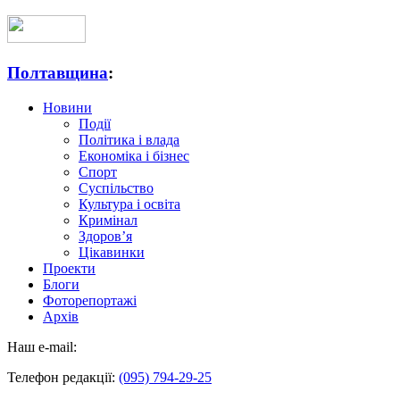
Полтавщина
:
Новини
Події
Політика і влада
Економіка і бізнес
Спорт
Суспільство
Культура і освіта
Кримінал
Здоров’я
Цікавинки
Проекти
Блоги
Фоторепортажі
Архів
Наш e-mail:
Телефон редакції:
(095) 794-29-25