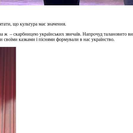
’ятати, що культура має значення.
 ж – скарбницею українських звичаїв. Напрочуд талановито вибу
аби своїми казками і піснями формували в нас українство.