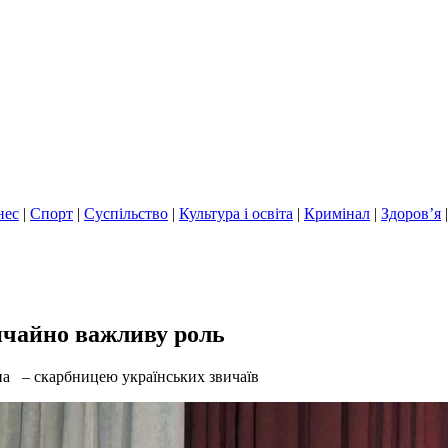
нес
|
Спорт
|
Суспільство
|
Культура і освіта
|
Кримінал
|
Здоров’я
вичайно важливу роль
а – скарбницею українських звичаїв