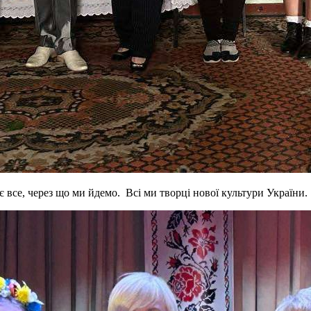
ає все, через що ми йдемо. Всі ми творці нової культури України.