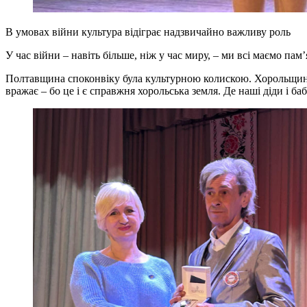
В умовах війни культура відіграє надзвичайно важливу роль
У час війни – навіть більше, ніж у час миру, – ми всі маємо пам
Полтавщина споконвіку була культурною колискою. Хорольщина
вражає – бо це і є справжня хорольська земля. Де наші діди і б