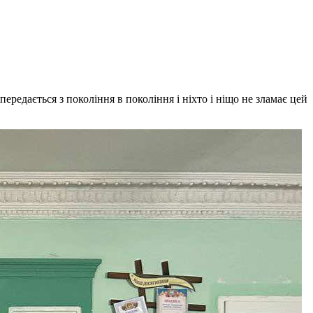
редається з покоління в покоління і ніхто і ніщо не зламає цей