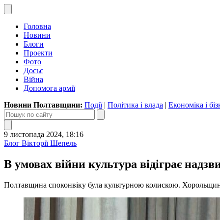
Головна
Новини
Блоги
Проекти
Фото
Досьє
Війна
Допомога армії
Новини Полтавщини:
Події
|
Політика і влада
|
Економіка і біз
9 листопада 2024, 18:16
Блог Вікторії Шепель
В умовах війни культура відіграє надз
Полтавщина споконвіку була культурною колискою. Хорольщин