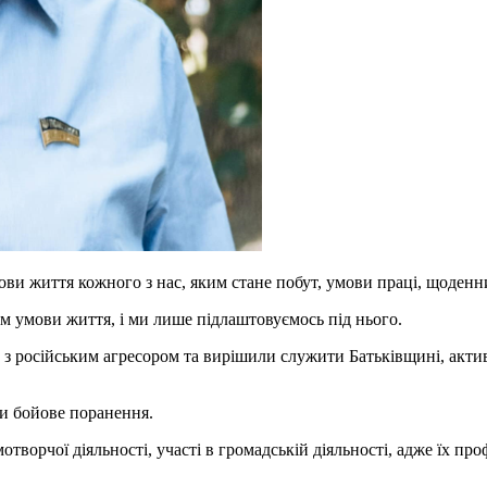
умови життя кожного з нас, яким стане побут, умови праці, щоден
ам умови життя, і ми лише підлаштовуємось під нього.
 з російським агресором та вирішили служити Батьківщині, акти
али бойове поранення.
творчої діяльності, участі в громадській діяльності, адже їх про