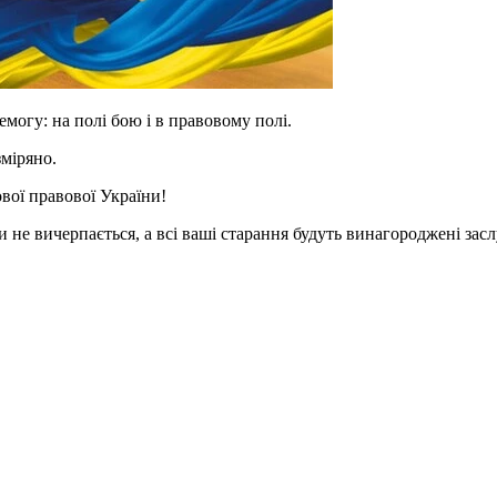
огу: на полі бою і в правовому полі.
зміряно.
ової правової України!
 не вичерпається, а всі ваші старання будуть винагороджені за