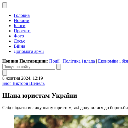
Головна
Новини
Блоги
Проекти
Фото
Досьє
Війна
Допомога армії
Новини Полтавщини:
Події
|
Політика і влада
|
Економіка і біз
8 жовтня 2024, 12:19
Блог Вікторії Шепель
Шана юристам України
Слід віддати велику шану юристам, які долучилися до боротьб