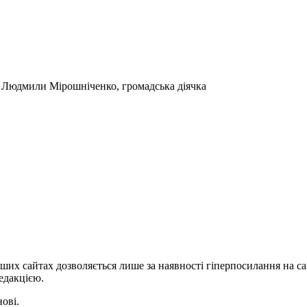
и Людмили Мірошніченко, громадська діячка
ших сайтах дозволяється лише за наявності гіперпосилання на с
едакцією.
нові.