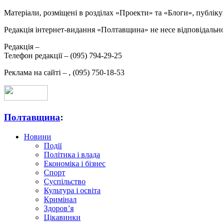
Матеріали, розміщені в розділах «Проекти» та «Блоги», публікую
Редакція інтернет-видання «Полтавщина» не несе відповідальнос
Редакція –
Телефон редакції –
(095) 794-29-25
Реклама на сайті –
,
(095) 750-18-53
Полтавщина
:
Новини
Події
Політика і влада
Економіка і бізнес
Спорт
Суспільство
Культура і освіта
Кримінал
Здоров’я
Цікавинки