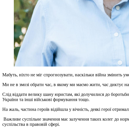
Мабуть, ніхто не міг спрогнозувати, наскільки війна змінить 
Ми не в змозі обрати час, в якому ми маємо жити, час диктує н
Слід віддати велику шану юристам, які долучилися до боротьби
України та інші військові формування тощо.
На жаль, частина героїв відійшла у вічність, деякі герої отрим
Важливе суспільне значення має залучення таких колег до нормо
суспільства в правовій сфері.