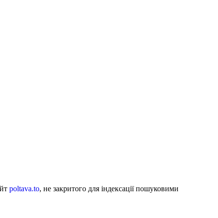
айт
poltava.to
, не закритого для індексації пошуковими