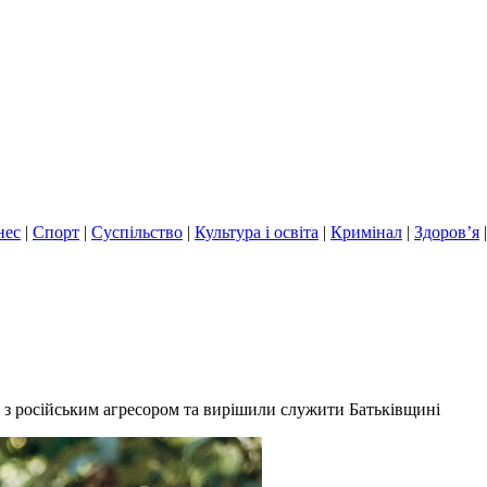
нес
|
Спорт
|
Суспільство
|
Культура і освіта
|
Кримінал
|
Здоров’я
и з російським агресором та вирішили служити Батьківщині