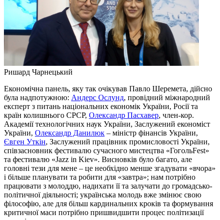
Ришард Чарнецький
Економічна панель, яку так очікував Павло Шеремета, дійсно
була надпотужною:
Андерс Ослунд
, провідний міжнародний
експерт з питань національних економік України, Росії та
країн колишнього СРСР,
Олександр Пасхавер
, член-кор.
Академії технологічних наук України, Заслужений економіст
України,
Олександр Данилюк
– міністр фінансів України,
Євген Уткін
, Заслужений працівник промисловості України,
співзасновник фестивалю сучасного мистецтва «ГогольFest»
та фестивалю «Jazz in Kiev». Висновків було багато, але
головні тези для мене – це необхідно менше згадувати «вчора»
і більше планувати та робити для «завтра»; нам потрібно
працювати з молоддю, надихати її та залучати до громадсько-
політичної діяльності; українська молодь вже змінює свою
філософію, але для більш кардинальних кроків та формування
критичної маси потрібно пришвидшити процес політизації