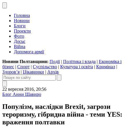
Головна
Новини
Блоги
Проекти
Фото
Досьє
Війна
Допомога армії
Новини Полтавщини:
Події
|
Політика і влада
|
Економіка і
бізнес
|
Спорт
|
Суспільство
|
Культура і освіта
|
Кримінал
|
Здоров’я
|
Цікавинки
|
Архів
22 вересня 2016, 20:56
Блог Анни Шавиро
Популізм, наслідки Brexit, загрози
тероризму, гібридна війна - теми YES:
враження полтавки