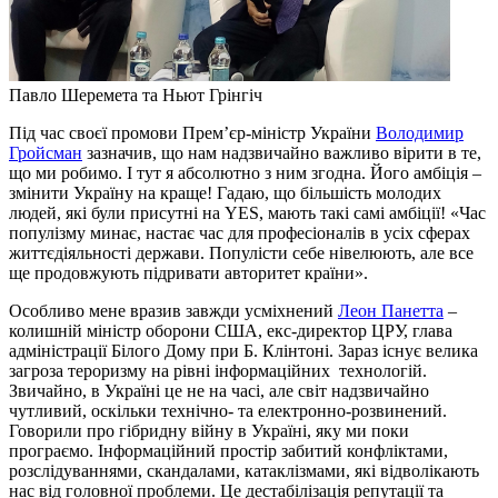
Павло Шеремета та Ньют Грінгіч
Під час своєї промови Прем’єр-міністр України
Володимир
Гройсман
зазначив, що нам надзвичайно важливо вірити в те,
що ми робимо. І тут я абсолютно з ним згодна. Його амбіція –
змінити Україну на краще! Гадаю, що більшість молодих
людей, які були присутні на YES, мають такі самі амбіції! «Час
популізму минає, настає час для професіоналів в усіх сферах
життєдіяльності держави. Популісти себе нівелюють, але все
ще продовжують підривати авторитет країни».
Особливо мене вразив завжди усміхнений
Леон Панетта
–
колишній міністр оборони США, екс-директор ЦРУ, глава
адміністрації Білого Дому при Б. Клінтоні. Зараз існує велика
загроза тероризму на рівні інформаційних технологій.
Звичайно, в Україні це не на часі, але світ надзвичайно
чутливий, оскільки технічно- та електронно-розвинений.
Говорили про гібридну війну в Україні, яку ми поки
програємо. Інформаційний простір забитий конфліктами,
розслідуваннями, скандалами, катаклізмами, які відволікають
нас від головної проблеми. Це дестабілізація репутації та