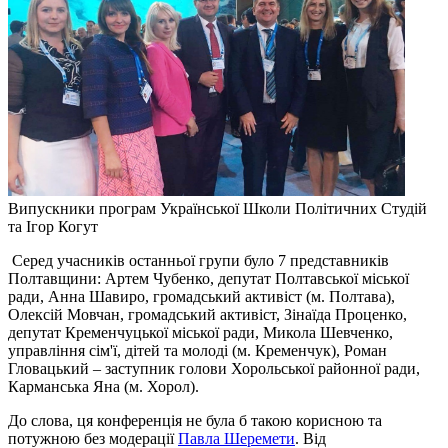
Випускники програм Української Школи Політичних Студій
та Ігор Когут
Серед учасників останньої групи було 7 представників
Полтавщини: Артем Чубенко, депутат Полтавської міської
ради, Анна Шавиро, громадський активіст (м. Полтава),
Олексій Мовчан, громадський активіст, Зінаїда Проценко,
депутат Кременчуцької міської ради, Микола Шевченко,
управління сім'ї, дітей та молоді (м. Кременчук), Роман
Гловацький – заступник голови Хорольської районної ради,
Карманська Яна (м. Хорол).
До слова, ця конференція не була б такою корисною та
потужною без модерації
Павла Шеремети
. Від