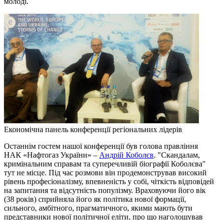
молоді.
Економічна панель конференції регіональних лідерів
Останнім гостем нашої конференції був голова правління
НАК «Нафтогаз України» –
Андрій Коболєв
. "Скандалам,
кримінальним справам та суперечливій біографії Коболєва"
тут не місце. Під час розмови він продемонстрував високий
рівень професіоналізму, впевненість у собі, чіткість відповідей
на запитання та відсутність популізму. Враховуючи його вік
(38 років) сприйняла його як політика нової формації,
сильного, амбітного, прагматичного, якими мають бути
представники нової політичної еліти, про що наголошував