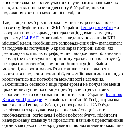
високоповажних гостей учасники чули багато надихаючих
слів, а також про ризики для світу й України, шляхи
подолання кризи та можливі її наслідки.
Так, з віце-прем’єр-міністром – міністром регіонального
розвитку, будівництва та ЖКГ України
Геннадієм Зубко
ми
говорили про реформу децентралізації, днями запущену
програму
U-LEAD
, можливість введення показників KPI
місцевої влади, необхідність запровадження city- management
та подолання популізму. Україні зараз потрібні зміни, які
реалізовуються шляхом реформ: це і добровільне об’єднання
громад (без застосування принципу «разделяй и властвуй»), і
реформа держслужби, і зміни до Конституції… Зміни
можливі, але вони мають йти не лише вертикально чи
горизонтально, вони повинні бути комбінованими та швидко
коригуватись під потреби та можливості населення.
Захопившись бесідою з віце-прем’єром я не почула не менш
цікавий виступ іншого віце-прем’єр-міністра з питань
європейської та євроатлантичної інтеграції України
Іванною
Климпуш-Цинцадзе
. Натомість в особистій бесіді отримала
запевнення Геннадія Зубка, що програма U-LEAD буде
реалізована з урахуванням регіональної специфіки та
проблематики, регіональні офіси реформ будуть підбирати
кваліфіковану команду та проводити навчання представників
органів місцевого самоврядування, що надзвичайно важливо