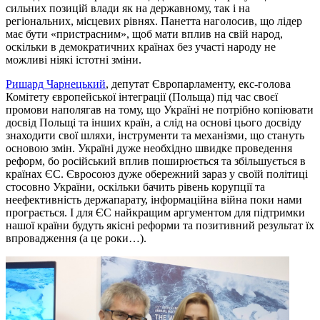
сильних позицій влади як на державному, так і на
регіональних, місцевих рівнях. Панетта наголосив, що лідер
має бути «пристрасним», щоб мати вплив на свій народ,
оскільки в демократичних країнах без участі народу не
можливі ніякі істотні зміни.
Ришард Чарнецький
, депутат Європарламенту, екс-голова
Комітету європейської інтеграції (Польща) під час своєї
промови наполягав на тому, що Україні не потрібно копіювати
досвід Польщі та інших країн, а слід на основі цього досвіду
знаходити свої шляхи, інструменти та механізми, що стануть
основою змін. Україні дуже необхідно швидке проведення
реформ, бо російський вплив поширюється та збільшується в
країнах ЄС. Євросоюз дуже обережний зараз у своїй політиці
стосовно України, оскільки бачить рівень корупції та
неефективність держапарату, інформаційна війна поки нами
програється. І для ЄС найкращим аргументом для підтримки
нашої країни будуть якісні реформи та позитивний результат їх
впровадження (а це роки…).