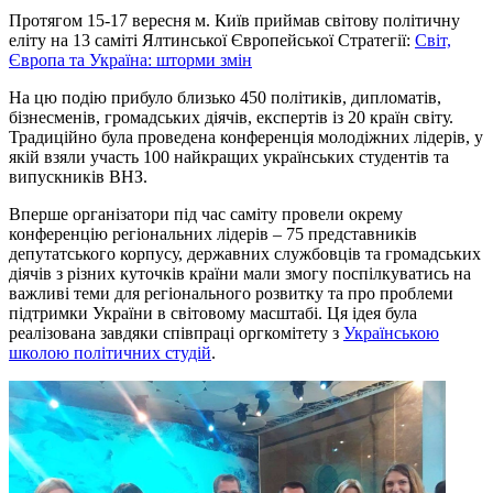
Протягом 15-17 вересня м. Київ приймав світову політичну
еліту на 13 саміті Ялтинської Європейської Стратегії:
Світ,
Європа та Україна: шторми змін
На цю подію прибуло близько 450 політиків, дипломатів,
бізнесменів, громадських діячів, експертів із 20 країн світу.
Традиційно була проведена конференція молодіжних лідерів, у
якій взяли участь 100 найкращих українських студентів та
випускників ВНЗ.
Вперше організатори під час саміту провели окрему
конференцію регіональних лідерів – 75 представників
депутатського корпусу, державних службовців та громадських
діячів з різних куточків країни мали змогу поспілкуватись на
важливі теми для регіонального розвитку та про проблеми
підтримки України в світовому масштабі. Ця ідея була
реалізована завдяки співпраці оргкомітету з
Українською
школою політичних студій
.