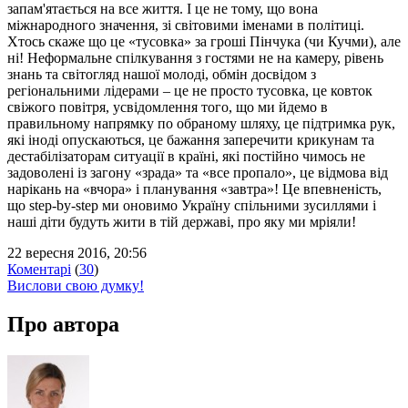
запам'ятається на все життя. І це не тому, що вона
міжнародного значення, зі світовими іменами в політиці.
Хтось скаже що це «тусовка» за гроші Пінчука (чи Кучми), але
ні! Неформальне спілкування з гостями не на камеру, рівень
знань та світогляд нашої молоді, обмін досвідом з
регіональними лідерами – це не просто тусовка, це ковток
свіжого повітря, усвідомлення того, що ми йдемо в
правильному напрямку по обраному шляху, це підтримка рук,
які іноді опускаються, це бажання заперечити крикунам та
дестабілізаторам ситуації в країні, які постійно чимось не
задоволені із загону «зрада» та «все пропало», це відмова від
нарікань на «вчора» і планування «завтра»! Це впевненість,
що step-by-step ми оновимо Україну спільними зусиллями і
наші діти будуть жити в тій державі, про яку ми мріяли!
22 вересня 2016, 20:56
Коментарі
(
30
)
Вислови свою думку!
Про автора