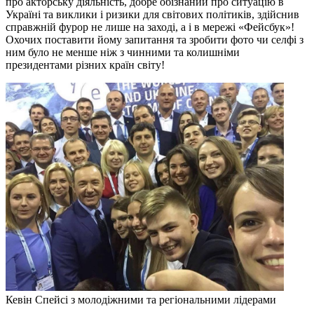
про акторську діяльність, добре обізнаний про ситуацію в
Україні та виклики і ризики для світових політиків, здійснив
справжній фурор не лише на заході, а і в мережі «Фейсбук»!
Охочих поставити йому запитання та зробити фото чи селфі з
ним було не менше ніж з чинними та колишніми
президентами різних країн світу!
Кевін Спейсі з молодіжними та регіональними лідерами