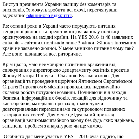
Виступ президента України залишу без коментарів та
висновків, їх можуть зробити всі охочі, переглянувши
відеозапис
офіційного відкриття
.
Р.s: останні роки в Україні часто порушують питання
гендерної рівності та представництва жінок у політиці
орієнтуючись на західні країни. На YES 2016 із 48 заявлених
спікерів – світових політиків лише 3 жінки. Жінок з іноземних
країн не заявлено жодної. У мене виникло питання чому так?
Але воно, швидше за все, риторичне.
Крім цього, маю неймовірно позитивні враження від
спілкування з директоркою департаменту освітніх проектів
Фонду Віктора Пінчука – Оксаною Кулаковською. Для
організації та проведення щорічної Ялтинської Європейської
Стратегії протягом 6 місяців проводилась надзвичайно
складна робота потужної команди. Починаючи від заходів
безпеки, інформаційних блоків, локацій для відпочинку та
кава-брейків, матеріалів про захід, і закінчуючи
довготривалими перемовинами та супроводом поважних
закордонних гостей. Для мене це ідеальний приклад
організації великомасштабного заходу без будь-яких нарікань,
запізнень, проблем з апаратурою чи ще чимось.
Особисто для мене участь в YES – 2016 була подією, що