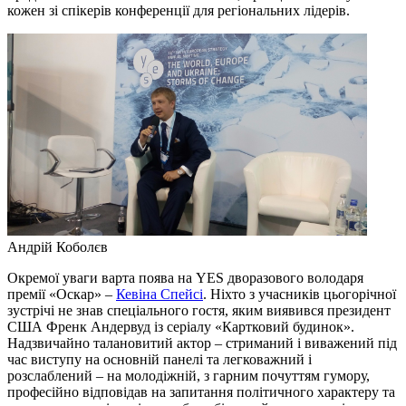
кожен зі спікерів конференції для регіональних лідерів.
Андрій Коболєв
Окремої уваги варта поява на YES дворазового володаря
премії «Оскар» –
Кевіна Спейсі
. Ніхто з учасників цьогорічної
зустрічі не знав спеціального гостя, яким виявився президент
США Френк Андервуд із серіалу «Картковий будинок».
Надзвичайно талановитий актор – стриманий і виважений під
час виступу на основній панелі та легковажний і
розслаблений – на молодіжній, з гарним почуттям гумору,
професійно відповідав на запитання політичного характеру та