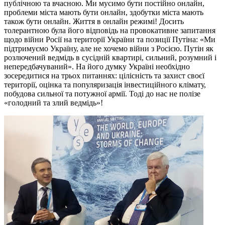
публічною та вчасною. Ми мусимо бути постійно онлайн,
проблеми міста мають бути онлайн, здобутки міста мають
також бути онлайн. Життя в онлайн режимі! Досить
толерантною була його відповідь на провокативне запитання
щодо війни Росії на території України та позиції Путіна: «Ми
підтримуємо Україну, але не хочемо війни з Росією. Путін як
розлючений ведмідь в сусідній квартирі, сильний, розумний і
непередбачуваний». На його думку Україні необхідно
зосередитися на трьох питаннях: цілісність та захист своєї
території, оцінка та популяризація інвестиційного клімату,
побудова сильної та потужної армії. Тоді до нас не полізе
«голодний та злий ведмідь»!