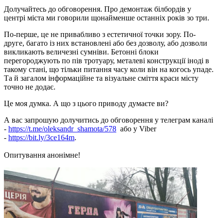
Долучайтесь до обговорення. Про демонтаж білбордів у
центрі міста ми говорили щонайменше останніх років зо три.
По-перше, це не привабливо з естетичної точки зору. По-
друге, багато із них встановлені або без дозволу, або дозволи
викликають величезні сумніви. Бетонні блоки
перегороджують по пів тротуару, металеві конструкції іноді в
такому стані, що тільки питання часу коли він на когось упаде.
Та й загалом інформаційне та візуальне сміття краси місту
точно не додає.
Це моя думка. А що з цього приводу думаєте ви?
А вас запрошую долучитись до обговорення у телеграм каналі
-
https://t.me/oleksandr_shamota/578
або у Viber
-
https://bit.ly/3ce164m
.
Опитування анонімне!