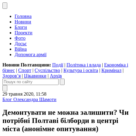
Головна
Новини
Блоги
Проекти
Фото
Досьє
Війна
Допомога армії
Новини Полтавщини:
Події
|
Політика і влада
|
Економіка і
бізнес
|
Спорт
|
Суспільство
|
Культура і освіта
|
Кримінал
|
Здоров’я
|
Цікавинки
|
Архів
29 травня 2020, 11:58
Блог Олександра Шамоти
Демонтувати не можна залишити? Чи
потрібні Полтаві білборди в центрі
міста (анонімне опитування)