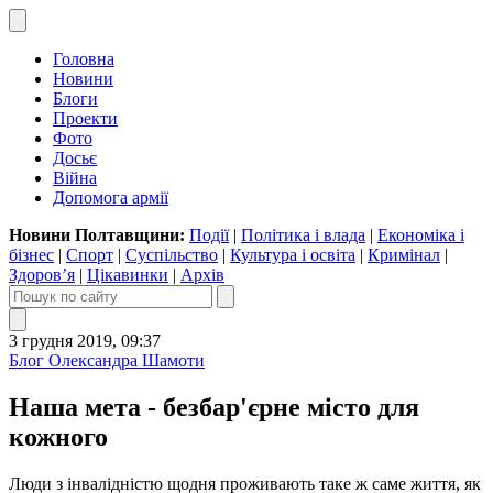
Головна
Новини
Блоги
Проекти
Фото
Досьє
Війна
Допомога армії
Новини Полтавщини:
Події
|
Політика і влада
|
Економіка і
бізнес
|
Спорт
|
Суспільство
|
Культура і освіта
|
Кримінал
|
Здоров’я
|
Цікавинки
|
Архів
3 грудня 2019, 09:37
Блог Олександра Шамоти
Наша мета - безбар'єрне місто для
кожного
Люди з інвалідністю щодня проживають таке ж саме життя, як