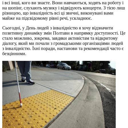
і всі інші, кого ви знаєте. Вони навчаються, ходять на роботу і
на шопінг, слухають музику і відвідують концерти. З тією лиш
різницею, що інвалідність всі ці звичні, виконувані вами
майже на підсвідомому рівні речі, ускладнює.
Сьогодні, у День людей з інвалідністю я хочу відзначити
позитивну динаміку змін Полтави в напрямку доступності. Це
стало можливо, зокрема, завдяки активістам та відкритому
діалогу, який ми почали з громадськими організаціями людей
з інвалідністю. Їхні поради, настанови та рекомендації часто є
безцінними.