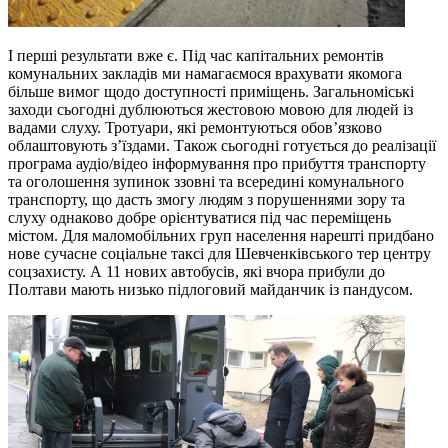
І перші результати вже є. Під час капітальних ремонтів
комунальних закладів ми намагаємося врахувати якомога
більше вимог щодо доступності приміщень. Загальноміські
заходи сьогодні дублюються жестовою мовою для людей із
вадами слуху. Тротуари, які ремонтуються обов’язково
облаштовують з’їздами. Також сьогодні готується до реалізації
програма аудіо/відео інформування про прибуття транспорту
та оголошення зупинок ззовні та всередині комунального
транспорту, що дасть змогу людям з порушеннями зору та
слуху однаково добре орієнтуватися під час переміщень
містом. Для маломобільних груп населення нарешті придбано
нове сучасне соціальне таксі для Шевченківського тер центру
соцзахисту. А 11 нових автобусів, які вчора прибули до
Полтави мають низько підлоговий майданчик із пандусом.