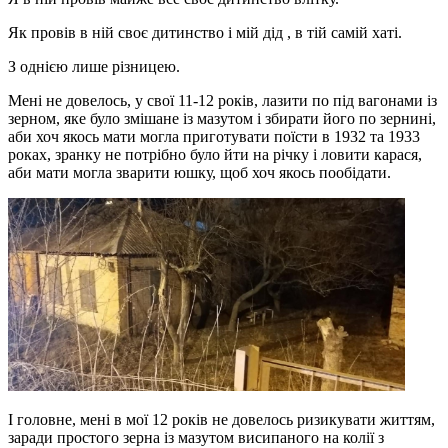
Як провів в ній своє дитинство і мій дід , в тій самій хаті.
З однією лише різницею.
Мені не довелось, у свої 11-12 років, лазити по під вагонами із
зерном, яке було змішане із мазутом і збирати його по зернині,
аби хоч якось мати могла приготувати поїсти в 1932 та 1933
роках, зранку не потрібно було йти на річку і ловити карася,
аби мати могла зварити юшку, щоб хоч якось пообідати.
І головне, мені в мої 12 років не довелось ризикувати життям,
заради простого зерна із мазутом висипаного на колії з