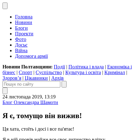
Головна
Новини
Блоги
Проекти
Фото
Досьє
Війна
Допомога армії
Новини Полтавщини:
Події
|
Політика і влада
|
Економіка і
бізнес
|
Спорт
|
Суспільство
|
Культура і освіта
|
Кримінал
|
Здоров’я
|
Цікавинки
|
Архів
24 листопада 2019, 13:19
Блог Олександра Шамоти
Я є, томущо він вижив!
Ця хата, стоїть і досі і все па'ятає!
Я в ній провів майже все своє дитинство влітку.