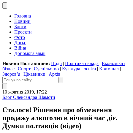
Головна
Новини
Блоги
Проекти
Фото
Досьє
Війна
Допомога армії
Новини Полтавщини:
Події
|
Політика і влада
|
Економіка і
бізнес
|
Спорт
|
Суспільство
|
Культура і освіта
|
Кримінал
|
Здоров’я
|
Цікавинки
|
Архів
10 жовтня 2019, 17:22
Блог Олександра Шамоти
Сталося! Рішення про обмеження
продажу алкоголю в нічний час діє.
Думки полтавців (відео)