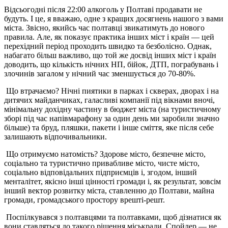
Відсьогодні після 22:00 алкоголь у Полтаві продавати не
будуть. І це, я вважаю, одне з кращих досягнень нашого з вами
міста. Звісно, якийсь час полтавці звикатимуть до нового
правила. Але, як показує практика інших міст і країн — цей
перехідний період проходить швидко та безболісно. Однак,
набагато більш важливо, що той же досвід інших міст і країн
доводить, що кількість нічних НП, бійок, ДТП, пограбувань і
злочинів загалом у нічний час зменшується до 70-80%.
Що втрачаємо? Нічні пиятики в парках і скверах, дворах і на
дитячих майданчиках, галасливі компанії під вікнами вночі,
мінімальну дохідну частину в бюджет міста (на туристичному
зборі під час напівмарафону за один день ми заробили значно
більше) та бруд, пляшки, пакети і інше сміття, яке після себе
залишають відпочивальники.
Що отримуємо натомість? Здорове місто, безпечне місто,
соціально та туристично привабливе місто, чисте місто,
соціально відповідальних підприємців і, згодом, інший
менталітет, якісно інші цінності громади і, як результат, зовсім
інший вектор розвитку міста, ставленню до Полтави, майна
громади, громадського простору врешті-решт.
Поспілкувався з полтавцями та полтавками, щоб дізнатися як
вони ставляться до такого рішення міськради. Спойлер — не