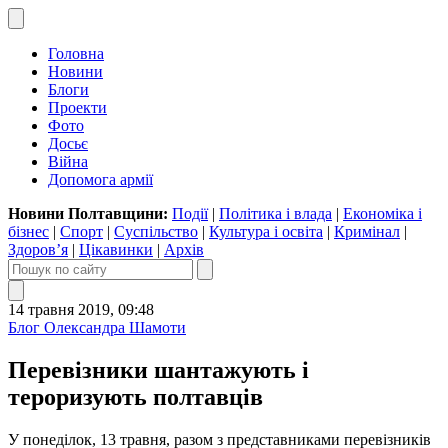
Головна
Новини
Блоги
Проекти
Фото
Досьє
Війна
Допомога армії
Новини Полтавщини:
Події
|
Політика і влада
|
Економіка і
бізнес
|
Спорт
|
Суспільство
|
Культура і освіта
|
Кримінал
|
Здоров’я
|
Цікавинки
|
Архів
14 травня 2019, 09:48
Блог Олександра Шамоти
Перевізники шантажують і
тероризують полтавців
У понеділок, 13 травня, разом з представниками перевізників