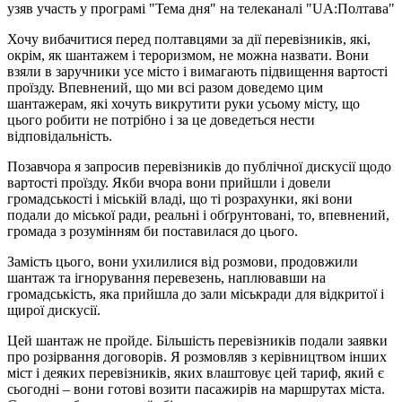
узяв участь у програмі "Тема дня" на телеканалі "UA:Полтава"
Хочу вибачитися перед полтавцями за дії перевізників, які,
окрім, як шантажем і тероризмом, не можна назвати. Вони
взяли в заручники усе місто і вимагають підвищення вартості
проїзду. Впевнений, що ми всі разом доведемо цим
шантажерам, які хочуть викрутити руки усьому місту, що
цього робити не потрібно і за це доведеться нести
відповідальність.
Позавчора я запросив перевізників до публічної дискусії щодо
вартості проїзду. Якби вчора вони прийшли і довели
громадськості і міській владі, що ті розрахунки, які вони
подали до міської ради, реальні і обґрунтовані, то, впевнений,
громада з розумінням би поставилася до цього.
Замість цього, вони ухилилися від розмови, продовжили
шантаж та ігнорування перевезень, наплювавши на
громадськість, яка прийшла до зали міськради для відкритої і
щирої дискусії.
Цей шантаж не пройде. Більшість перевізників подали заявки
про розірвання договорів. Я розмовляв з керівництвом інших
міст і деяких перевізників, яких влаштовує цей тариф, який є
сьогодні – вони готові возити пасажирів на маршрутах міста.