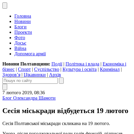
Головна
Новини
Блоги
Проекти
Фото
Досьє
Війна
Допомога армії
Новини Полтавщини:
Події
|
Політика і влада
|
Економіка і
бізнес
|
Спорт
|
Суспільство
|
Культура і освіта
|
Кримінал
|
Здоров’я
|
Цікавинки
|
Архів
7 лютого 2019, 08:36
Блог Олександра Шамоти
Сесія міськради відбудеться 19 лютого
Сесія Полтавської міськради скликана на 19 лютого.
Учора, після погоджувальної ради голів фракцій, підписав