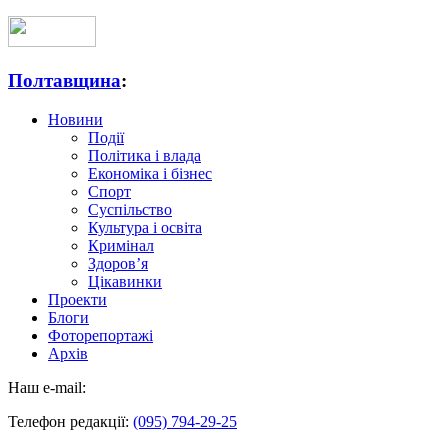
Полтавщина
:
Новини
Події
Політика і влада
Економіка і бізнес
Спорт
Суспільство
Культура і освіта
Кримінал
Здоров’я
Цікавинки
Проекти
Блоги
Фоторепортажі
Архів
Наш e-mail:
Телефон редакції:
(095) 794-29-25