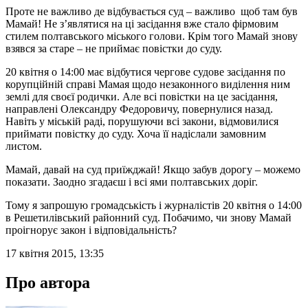
Проте не важливо де відбувається суд – важливо щоб там був
Мамай! Не з’являтися на ці засідання вже стало фірмовим
стилем полтавського міського голови. Крім того Мамай знову
взявся за старе – не приймає повістки до суду.
20 квітня о 14:00 має відбутися чергове судове засідання по
корупційній справі Мамая щодо незаконного виділення ним
землі для своєї родички. Але всі повістки на це засідання,
направлені Олександру Федоровичу, повернулися назад.
Навіть у міській раді, порушуючи всі закони, відмовилися
приймати повістку до суду. Хоча її надіслали замовним
листом.
Мамай, давай на суд приїжджай! Якщо забув дорогу – можемо
показати. Заодно згадаєш і всі ями полтавських доріг.
Тому я запрошую громадськість і журналістів 20 квітня о 14:00
в Решетилівський районний суд. Побачимо, чи знову Мамай
проігнорує закон і відповідальність?
17 квітня 2015, 13:35
Про автора