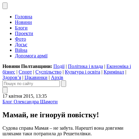
Головна
Новини
Блоги
Проекти
Фото
Досьє
Війна
Допомога армії
Новини Полтавщини:
Події
|
Політика і влада
|
Економіка і
бізнес
|
Спорт
|
Суспільство
|
Культура і освіта
|
Кримінал
|
Здоров’я
|
Цікавинки
|
Архів
17 квітня 2015, 13:35
Блог Олександра Шамоти
Мамай, не ігноруй повістку!
Судова справа Мамая – не забута. Нарешті вона довгими
шляхами таки потрапила до Решетилівки.