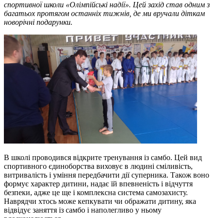
спортивної школи «Олімпійські надії». Цей захід став одним з
багатьох протягом останніх тижнів, де ми вручали діткам
новорічні подарунки.
В школі проводився відкрите тренування із самбо. Цей вид
спортивного єдиноборства виховує в людині сміливість,
витривалість і уміння передбачити дії суперника. Також воно
формує характер дитини, надає їй впевненість і відчуття
безпеки, адже це ще і комплексна система самозахисту.
Наврядчи хтось може кепкувати чи ображати дитину, яка
відвідує заняття із самбо і наполегливо у ньому