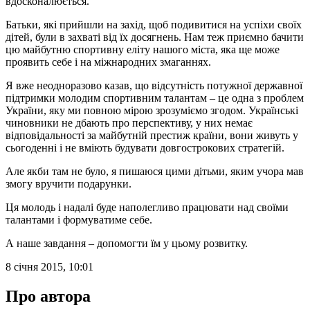
вдосконалюється.
Батьки, які прийшли на захід, щоб подивитися на успіхи своїх
дітей, були в захваті від їх досягнень. Нам теж приємно бачити
цю майбутню спортивну еліту нашого міста, яка ще може
проявить себе і на міжнародних змаганнях.
Я вже неодноразово казав, що відсутність потужної державної
підтримки молодим спортивним талантам – це одна з проблем
України, яку ми повною мірою зрозуміємо згодом. Українські
чиновники не дбають про перспективу, у них немає
відповідальності за майбутній престиж країни, вони живуть у
сьогоденні і не вміють будувати довгострокових стратегій.
Але якби там не було, я пишаюся цими дітьми, яким учора мав
змогу вручити подарунки.
Ця молодь і надалі буде наполегливо працювати над своїми
талантами і формуватиме себе.
А наше завдання – допомогти їм у цьому розвитку.
8 січня 2015, 10:01
Про автора