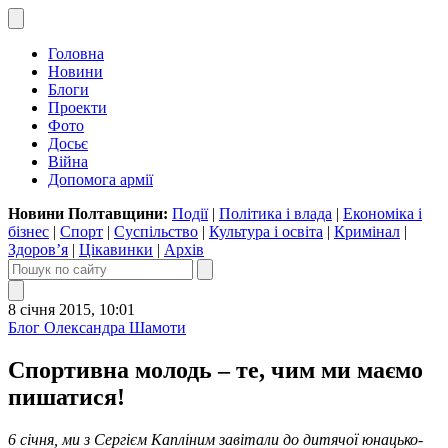
Головна
Новини
Блоги
Проекти
Фото
Досьє
Війна
Допомога армії
Новини Полтавщини:
Події
|
Політика і влада
|
Економіка і
бізнес
|
Спорт
|
Суспільство
|
Культура і освіта
|
Кримінал
|
Здоров’я
|
Цікавинки
|
Архів
8 січня 2015, 10:01
Блог Олександра Шамоти
Спортивна молодь – те, чим ми маємо
пишатися!
6
січня, ми з Сергієм Капліним завітали до дитячої юнацько-