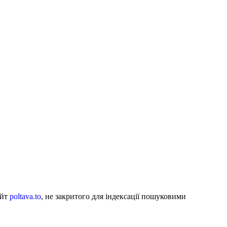
айт
poltava.to
, не закритого для індексації пошуковими