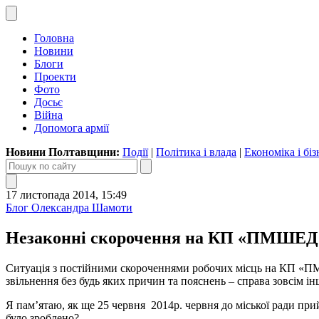
Головна
Новини
Блоги
Проекти
Фото
Досьє
Війна
Допомога армії
Новини Полтавщини:
Події
|
Політика і влада
|
Економіка і біз
17 листопада 2014, 15:49
Блог Олександра Шамоти
Незаконні скорочення на КП «ПМШЕД»
Ситуація з постійними скороченнями робочих місць на КП «ПМШ
звільнення без будь яких причин та пояснень – справа зовсім ін
Я пам’ятаю, як ще 25 червня 2014р. червня до міської ради при
було зроблено?