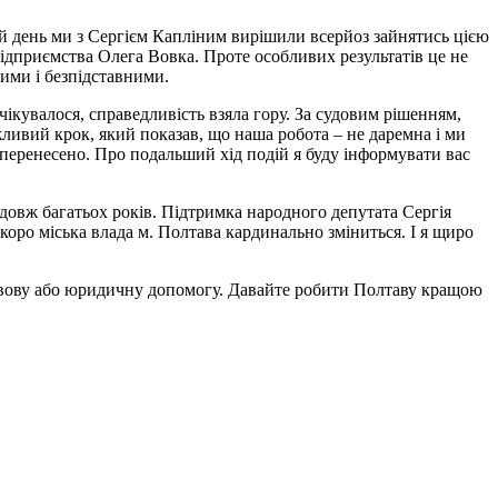
ой день ми з Сергієм Капліним вирішили всерйоз зайнятись цією
ідприємства Олега Вовка. Проте особливих результатів це не
ними і безпідставними.
очікувалося, справедливість взяла гору. За судовим рішенням,
ивий крок, який показав, що наша робота – не даремна і ми
о перенесено. Про подальший хід подій я буду інформувати вас
одовж багатьох років. Підтримка народного депутата Сергія
коро міська влада м. Полтава кардинально зміниться. І я щиро
авову або юридичну допомогу. Давайте робити Полтаву кращою