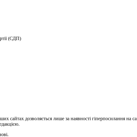
ртії (СДП)
ших сайтах дозволяється лише за наявності гіперпосилання на с
едакцією.
нові.