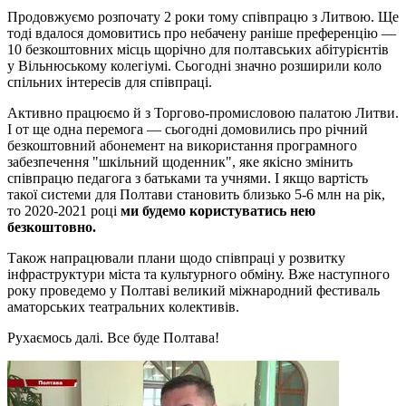
Продовжуємо розпочату 2 роки тому співпрацю з Литвою. Ще
тоді вдалося домовитись про небачену раніше преференцію —
10 безкоштовних місць щорічно для полтавських абітурієнтів
у Вільнюському колегіумі. Сьогодні значно розширили коло
спільних інтересів для співпраці.
Активно працюємо й з Торгово-промисловою палатою Литви.
І от ще одна перемога — сьогодні домовились про річний
безкоштовний абонемент на використання програмного
забезпечення "шкільний щоденник", яке якісно змінить
співпрацю педагога з батьками та учнями. І якщо вартість
такої системи для Полтави становить близько 5-6 млн на рік,
то 2020-2021 році
ми будемо користуватись нею
безкоштовно.
Також напрацювали плани щодо співпраці у розвитку
інфраструктури міста та культурного обміну. Вже наступного
року проведемо у Полтаві великий міжнародний фестиваль
аматорських театральних колективів.
Рухаємось далі. Все буде Полтава!