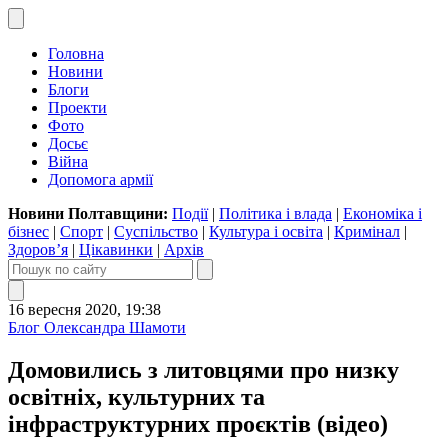
Головна
Новини
Блоги
Проекти
Фото
Досьє
Війна
Допомога армії
Новини Полтавщини:
Події
|
Політика і влада
|
Економіка і
бізнес
|
Спорт
|
Суспільство
|
Культура і освіта
|
Кримінал
|
Здоров’я
|
Цікавинки
|
Архів
16 вересня 2020, 19:38
Блог Олександра Шамоти
Домовились з литовцями про низку
освітніх, культурних та
інфраструктурних проєктів (відео)